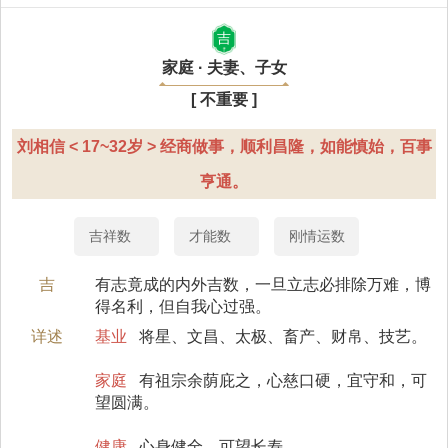
吉
家庭 · 夫妻、子女
[ 不重要 ]
刘相信 < 17~32岁 > 经商做事，顺利昌隆，如能慎始，百事
亨通。
吉祥数
才能数
刚情运数
吉
有志竟成的内外吉数，一旦立志必排除万难，博
得名利，但自我心过强。
详述
基业
将星、文昌、太极、畜产、财帛、技艺。
家庭
有祖宗余荫庇之，心慈口硬，宜守和，可
望圆满。
健康
心身健全，可望长寿。