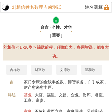
刘相信姓名数理吉凶测试
姓名测算
吉
命宫 · 个性、才华
[ 重要 ]
刘相信 < 1~16岁 > 绵绣前程，须靠自力，多用智谋，能奏大
功。
吉祥数
财富数
女德数
温和数
吉
家门余庆的金钱丰盈数，德智兼备，白手成家，
财产愈来愈丰厚。
详述
基业
大官、福星、文昌、企业、财库、君臣、
工商、富贵。
家庭
不依祖业而立身，家庭圆满，兄弟和睦，