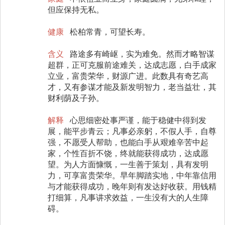
但应保持无私。
健康
松柏常青，可望长寿。
含义
路途多有崎岖，实为难免。然而才略智谋
超群，正可克服前途难关，达成志愿，白手成家
立业，富贵荣华，财源广进。此数具有奇艺高
才，又有参谋才能及新发明智力，老当益壮，其
财利荫及子孙。
解释
心思细密处事严谨，能于稳健中得到发
展，能平步青云；凡事必亲躬，不假人手，自尊
强，不愿受人帮助，也能白手从艰难辛苦中起
家，个性百折不饶，终就能获得成功，达成愿
望。为人方面慷慨，一生善于策划，具有发明
力，可享富贵荣华。早年脚踏实地，中年靠信用
与才能获得成功，晚年则有发达好收获。用钱精
打细算，凡事讲求效益，一生没有大的人生障
碍。