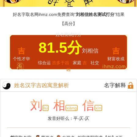
好名字取名网
ihmz.com
免费查询“
刘相信姓名测试打分
”结果
【高分】
姓名测试打分
81.5分
吉
吉
刘相信
个性才华
财富收成
综合运
吉多于凶
家庭
吉
社交
凶
姓名汉字吉凶寓意解析
名字解释
刘
相
信
liú
xiàng
xìn
发音好听么：平-仄-仄