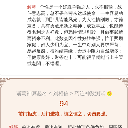
解释
个性是一个好胜争强之人，永不服输，战
斗意志高，总不畏辛劳来达成使命，一生容易功
成名就，到那儿皆能风光，为人性情刚毅，才德
兼备，具有勇敢果断之精神，成就事业，也能博
得名利之吉祥数，但恐性情过刚毅，且做事武断
而招来不利。此数会因个性好胜争强，忙于照顾
家庭，妇人少用为宜。一生中对别人要求严苛，
易起反感，很难结善缘，命运中阻力自然增多；
但健康良好，财务也丰，可能很早就能当上主管
或老闆，不错喔。
诸葛神算起名 < 刘相信 > 巧连神数测试
94
前门拒虎，后门进狼，慎之慎之，切勿要强。
解释
前边有虎，后边有狼，所处地理条件危险，周围环