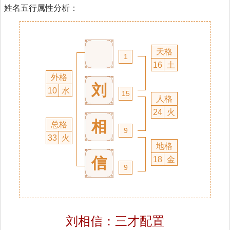
姓名五行属性分析：
天格
1
16
土
外格
刘
10
水
15
人格
24
火
相
总格
9
33
火
地格
信
18
金
9
刘相信：三才配置