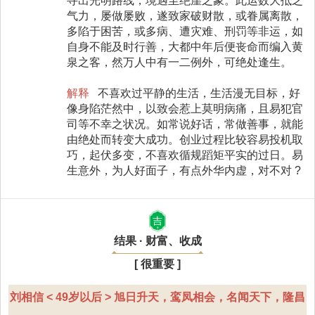
寻出光明路线，境遇至绝崖之象。此运数大抵乏
气力，屡做屡败，遂致家破财散，或眷属离散，
多陷于困苦，或多病、遭灾难、刑罚等非运，如
自身不能及时行善，大都中年后便丧命而编入黄
泉之客，然万人中有一二例外，可绝处逢生。
解释
不喜欢过平静的生活，生活漫无目标，好
像身陷茫然中，以致会惹上莫明病痛，且易犯官
司等不幸之状况。如常说好话，常做善事，就能
由绝处而转变大成功。创业过程比较容易投机取
巧，起伏多变，不喜欢循规蹈矩平实的过日。易
生意外，为人好面子，有点外华内虚，对不对 ?
吉
结果 · 财富、收成
[ 很重要 ]
刘相信 < 49岁以后 > 旭日升天，鸾凤相会，名闻天下，隆昌