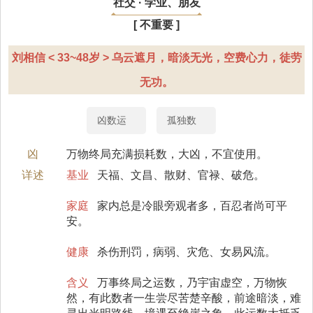
社交 · 学业、朋友
[ 不重要 ]
刘相信 < 33~48岁 > 乌云遮月，暗淡无光，空费心力，徒劳
无功。
凶数运
孤独数
凶
万物终局充满损耗数，大凶，不宜使用。
详述
基业
天福、文昌、散财、官禄、破危。
家庭
家内总是冷眼旁观者多，百忍者尚可平
安。
健康
杀伤刑罚，病弱、灾危、女易风流。
含义
万事终局之运数，乃宇宙虚空，万物恢
然，有此数者一生尝尽苦楚辛酸，前途暗淡，难