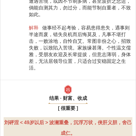
遭遇苦境，或因不节制多病，甚至波折之悲运，
倘能自测其力，勿过分，而能节制自重者，不致
如此。
解释
做事经不起考验，容易患得患失，遇事则
半途而废，错失良机而后悔莫及，凡事不堪打
击，一败涂地，自怜自艾。常图非份之心，招致
失败，以致陷入苦境。家族缘甚薄。个性温文儒
雅，受朋友欢迎及长辈提拔，但意志薄弱，身体
差，无法居领导位置，只适合过安稳固定之生
活。
凶
结果 · 财富、收成
[ 很重要 ]
刘砰涅 < 49岁以后 > 波澜重叠，沉浮万状，侠肝义胆，舍己
成仁。