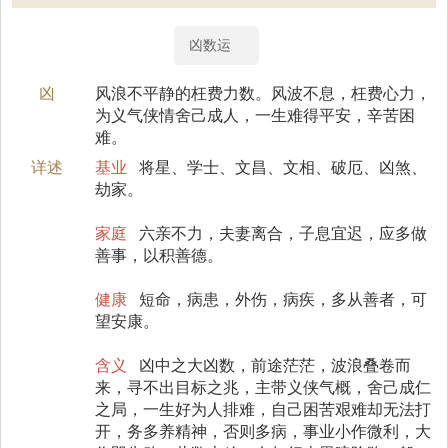
凶数运
凶
风浪不平静的枉费力数。风波不息，枉费心力，
为义气侠情舍己成人，一生难得平安，辛苦困
难。
详述
基业
将星、学士、文昌、文相、破厄、凶煞、
劫家。
家庭
六亲不力，夫妻离合，子息宜迟，应多做
善事，以积善德。
健康
短命，病患，外伤，病疾，多从善者，可
望安康。
含义
凶中之大凶数，前途茫茫，波浪叠卷而
来，寻不出目标之兆，主带义侠气概，舍己成仁
之局，一生好为人排难，自己困苦艰难却无法打
开，务多养精神，否则多病，事业小作微利，大