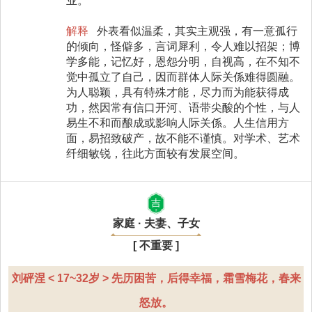
业。
解释
外表看似温柔，其实主观强，有一意孤行
的倾向，怪僻多，言词犀利，令人难以招架；博
学多能，记忆好，恩怨分明，自视高，在不知不
觉中孤立了自己，因而群体人际关係难得圆融。
为人聪颖，具有特殊才能，尽力而为能获得成
功，然因常有信口开河、语带尖酸的个性，与人
易生不和而酿成或影响人际关係。人生信用方
面，易招致破产，故不能不谨慎。对学术、艺术
纤细敏锐，往此方面较有发展空间。
吉
家庭 · 夫妻、子女
[ 不重要 ]
刘砰涅 < 17~32岁 > 先历困苦，后得幸福，霜雪梅花，春来
怒放。