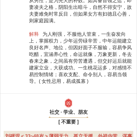
从男性，是为先天的补数。如具备首领之运，即
妻凌夫之格，阴阳生出暗斗，自然不得安宁，故
夫妻难免时常反目，但如果女方有妇德且心善，
则家庭园满。
解释
为人刚强，不服他人管束，一生奋发向
上，掌握权力，少年运劳碌辛苦，中年运能建立
良好名声、地位，但因好面子不服输，容易争风
吃醋，宜涵养心性，命运就像，万象更新，冬去
春来之象，之间虽有劳苦遭遇，但交好运后就能
建家立业，大获成功。一生桃花运多，对感情不
易控制情绪；喜欢支配、命令别人，容易当领
导。( 女性忌用，易成孤寡 )
凶
社交 · 学业、朋友
[ 不重要 ]
刘砰涅 < 33~48岁 > 薄弱无力，孤立无援，外祥内苦，谋事