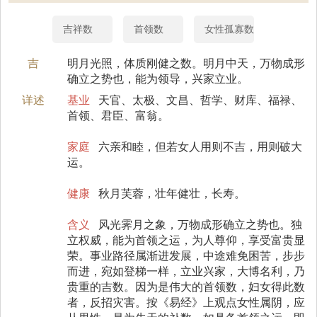
吉祥数
首领数
女性孤寡数
吉
明月光照，体质刚健之数。明月中天，万物成形
确立之势也，能为领导，兴家立业。
详述
基业
天官、太极、文昌、哲学、财库、福禄、
首领、君臣、富翁。
家庭
六亲和睦，但若女人用则不吉，用则破大
运。
健康
秋月芙蓉，壮年健壮，长寿。
含义
风光霁月之象，万物成形确立之势也。独
立权威，能为首领之运，为人尊仰，享受富贵显
荣。事业路径属渐进发展，中途难免困苦，步步
而进，宛如登梯一样，立业兴家，大博名利，乃
贵重的吉数。因为是伟大的首领数，妇女得此数
者，反招灾害。按《易经》上观点女性属阴，应