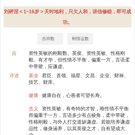
刘砰涅 < 1~16岁 > 天时地利，只欠人和，讲信修睦，即可成
功。
吉祥数
刚情运数
吉
资性英敏的刚毅数。英俊、资性英敏、性格刚
毅。有才华，但性情不平衡，偏重一方，言语柔
中带硬，应谦虚。
详述
基业
君臣、首领、福星、文昌、企业、财禄、
技艺、财库。
健康
健康自在，心善者可望长寿。
含义
资性英敏，有奇特的才智，唯性情不平衡
而偏重于一方，言语多少有点棱角，柔中带硬，
性格刚毅，与外人打交道缺谦虚。若能培养谦虚
品性，修身涵养，以其英俊之才，自有望成大