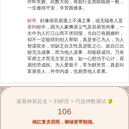
作即失败。此数大凶，有如行走黑暗险路一般，
一生难得平安，辛苦困难多。
解释
好像很容易遇上不满之事，或无端卷入是
非纠纷中，因为人豪爽讲义气及容易管闲事，一
生中为人打江山而不求回报，当自己有困难时，
却不一定能得到别人帮助，真是舍己为人，为人
智谋双全，但缺乏自主性及进取之心。故自己比
较无法成事，而为他人谋事，却能获成功。乃有
军师之才而无主管之格，如一心想功于心计，容
易忧劳成疾。为人爱面子，常为财所苦，真是叫
富屋贫人，外华内虚，也易受他人牵累。
诸葛神算起名 < 刘砰涅 > 巧连神数测试
106
桃红复含宿雨，柳绿更带朝烟。