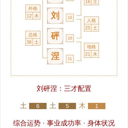
16
土
外格
刘
12
木
15
人格
25
土
砰
总格
10
36
土
地格
涅
21
木
11
刘砰涅：三才配置
土
土
木
6
5
1
综合运势 · 事业成功率 · 身体状况