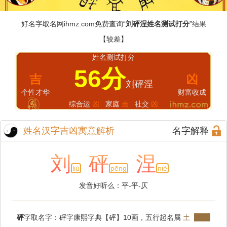
好名字取名网
ihmz.com
免费查询“
刘砰涅姓名测试打分
”结果
【较差】
姓名测试打分
56分
吉
凶
刘砰涅
个性才华
财富收成
综合运
凶
家庭
吉
社交
凶
姓名汉字吉凶寓意解析
名字解释
刘
砰
涅
liú
pēng
niè
发音好听么：平-平-仄
砰
字取名字：砰字康熙字典【砰】10画，五行起名属
土