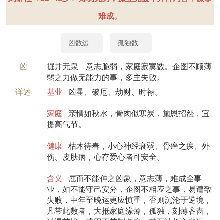
难成。
凶数运
孤独数
凶
掘井无泉，意志脆弱，家庭寂寞数。企图不顾薄
弱之力做无能力的事，多主失败。
详述
基业
凶星、破厄、劫财、时禄。
家庭
亲情如秋水，骨肉似寒炭，施恩招怨，宜
提高气节。
健康
枯木待春，小心神经衰弱、骨癌之疾、外
伤、皮肤病，心存爱心者可安全。
含义
屈而不能伸之凶象，意志薄，难成全事
业，如不能守己安分，企图不相应之事，易遭致
失败，中年至晚运更应慎重，否则沉沦于逆境，
凡带此数者，大抵家庭缘薄，孤独，刻薄吝啬，