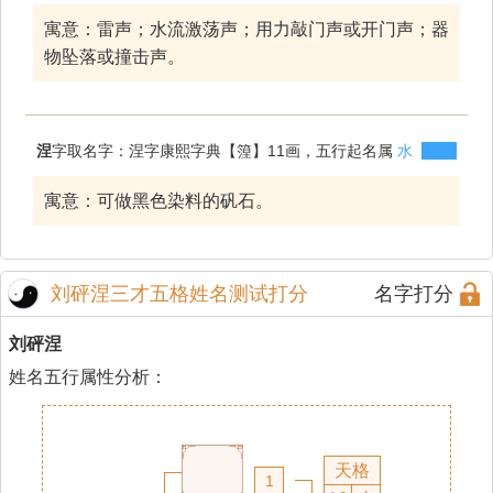
寓意：雷声；水流激荡声；用力敲门声或开门声；器
物坠落或撞击声。
涅
字取名字：涅字康熙字典【篞】11画，五行起名属
水
寓意：可做黑色染料的矾石。
刘砰涅三才五格姓名测试打分
名字打分
刘砰涅
姓名五行属性分析：
天格
1