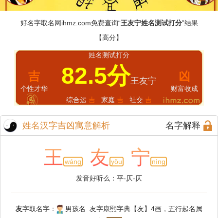
好名字取名网
ihmz.com
免费查询“
王友宁姓名测试打分
”结果
【高分】
姓名测试打分
82.5分
吉
凶
王友宁
个性才华
财富收成
综合运
吉
家庭
吉
社交
吉
姓名汉字吉凶寓意解析
名字解释
王
友
宁
wáng
yǒu
nìng
发音好听么：平-仄-仄
友
字取名字：
男孩名 友字康熙字典【友】4画，五行起名属