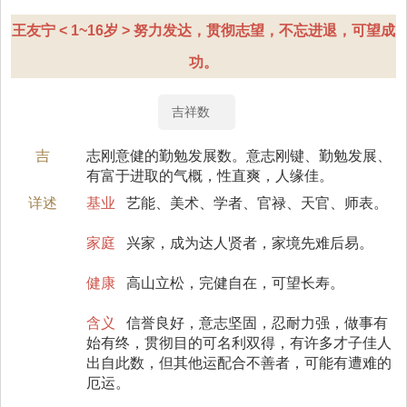
王友宁 < 1~16岁 > 努力发达，贯彻志望，不忘进退，可望成
功。
吉祥数
吉
志刚意健的勤勉发展数。意志刚键、勤勉发展、
有富于进取的气概，性直爽，人缘佳。
详述
基业
艺能、美术、学者、官禄、天官、师表。
家庭
兴家，成为达人贤者，家境先难后易。
健康
高山立松，完健自在，可望长寿。
含义
信誉良好，意志坚固，忍耐力强，做事有
始有终，贯彻目的可名利双得，有许多才子佳人
出自此数，但其他运配合不善者，可能有遭难的
厄运。