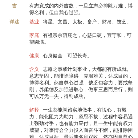
吉
有志竟成的内外吉数，一旦立志必排除万难，博
得名利，但自我心过强。
详述
基业
将星、文昌、太极、畜产、财帛、技艺。
家庭
有祖宗余荫庇之，心慈口硬，宜守和，可
望圆满。
健康
心身健全，可望长寿。
含义
志愿之事或计划事业，大都能有所成就。
意志坚固，能排除障碍，克服难关，达成目的，
博得名利。然自尊心过强，缺乏包容力，要戒坚
刚，养柔德及加强进取心，做事三思而后行，则
可以万无一失，得到成功。
解释
一生都能脚踏实地做事，有恆心，有毅
力，能化阻力为助力，坚忍不拔，过程中容易遇
上强劲对手，也有能力应付，且一生中能有权力
威望，对事情会全力投入而奋斗不懈，能排除困
难，达成目标，最后能名利双收。然亦因自尊心