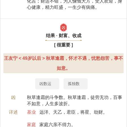
化吉；财运不错，为人慷慨大方，受人欢迎，身
心健康，精力旺盛，一生少有病痛。
凶
结果 · 财富、收成
[ 很重要 ]
王友宁 < 49岁以后 > 秋草逢霜，怀才不遇，忧愁怨苦，事不
如意。
凶数运
孤独数
凶
秋草逢霜的斗争数。秋草逢霜，徒劳无功，百事
不如意，人生多波折。
详述
基业
远洋、天乙，君臣，将星、劫财。
家庭
家庭六亲不得力。