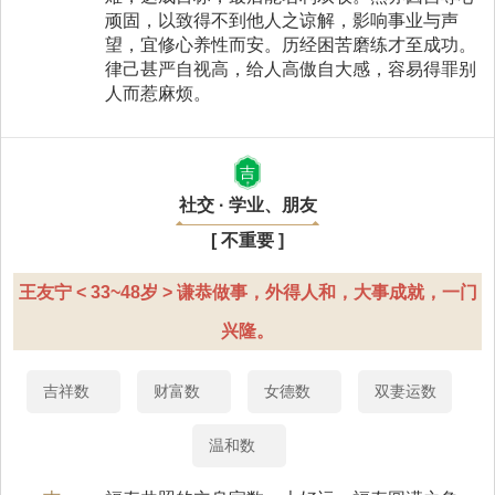
顽固，以致得不到他人之谅解，影响事业与声
望，宜修心养性而安。历经困苦磨练才至成功。
律己甚严自视高，给人高傲自大感，容易得罪别
人而惹麻烦。
吉
社交 · 学业、朋友
[ 不重要 ]
王友宁 < 33~48岁 > 谦恭做事，外得人和，大事成就，一门
兴隆。
吉祥数
财富数
女德数
双妻运数
温和数