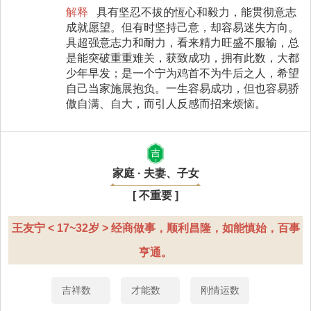
解释
具有坚忍不拔的恆心和毅力，能贯彻意志
成就愿望。但有时坚持己意，却容易迷失方向。
具超强意志力和耐力，看来精力旺盛不服输，总
是能突破重重难关，获致成功，拥有此数，大都
少年早发；是一个宁为鸡首不为牛后之人，希望
自己当家施展抱负。一生容易成功，但也容易骄
傲自满、自大，而引人反感而招来烦恼。
吉
家庭 · 夫妻、子女
[ 不重要 ]
王友宁 < 17~32岁 > 经商做事，顺利昌隆，如能慎始，百事
亨通。
吉祥数
才能数
刚情运数