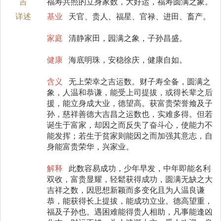
吉
福寿共照的立身家数，大好运，福寿圆满之象。
详述
基业
天官、贵人、福星、官禄、进田、畜产。
家庭
清静家田，园满之象，子孙昌盛。
健康
海底明珠，安稳徐庆，健康自如。
含义
无上荣幸之吉运数。财子寿全备，圆满之
象，人温和恭谦，能受上司提拔，或得长辈之后
援，能立身成大业，德望高。获富贵荣誉飨及子
孙，慈祥善德大吉昌之运数也，实难多得。但若
诞生于富家，却因之而反失了奋斗心，使能力不
能发挥；若生于贫家则能因之而加强其意志，自
身能富贵荣华，兴家业。
解释
此数容易成功，少年早发，中年即能名利
双收，富贵显耀，轻鬆获得成功，圆满无缺之大
吉祥之数，因思想新颖而多变化且为人温良谦
恭，能获得长上提拔，能成功立业。德高望重，
福及子孙也。遇困难能得贵人相助，凡事能逢凶