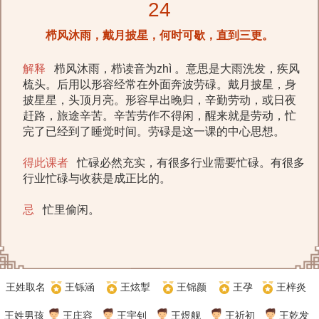
24
栉风沐雨，戴月披星，何时可歇，直到三更。
解释
栉风沐雨，栉读音为zhì 。意思是大雨洗发，疾风
梳头。后用以形容经常在外面奔波劳碌。戴月披星，身
披星星，头顶月亮。形容早出晚归，辛勤劳动，或日夜
赶路，旅途辛苦。辛苦劳作不得闲，醒来就是劳动，忙
完了已经到了睡觉时间。劳碌是这一课的中心思想。
得此课者
忙碌必然充实，有很多行业需要忙碌。有很多
行业忙碌与收获是成正比的。
忌
忙里偷闲。
王姓取名
王铄涵
王炫掣
王锦颜
王孕
王梓炎
王姓男孩
王庄容
王宇钊
王煜舰
王祈初
王乾发