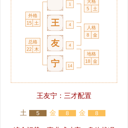
天格
1
5
土
外格
王
15
土
4
人格
8
金
友
总格
4
22
木
地格
宁
18
金
14
王友宁：三才配置
土
金
金
5
8
8