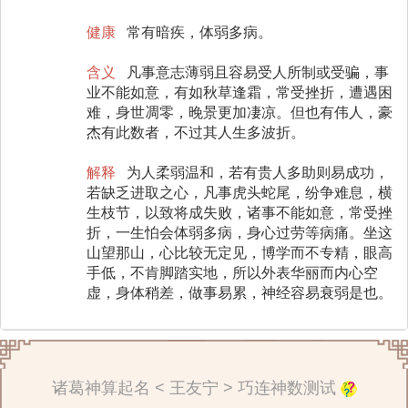
健康
常有暗疾，体弱多病。
含义
凡事意志薄弱且容易受人所制或受骗，事
业不能如意，有如秋草逢霜，常受挫折，遭遇困
难，身世凋零，晚景更加凄凉。但也有伟人，豪
杰有此数者，不过其人生多波折。
解释
为人柔弱温和，若有贵人多助则易成功，
若缺乏进取之心，凡事虎头蛇尾，纷争难息，横
生枝节，以致将成失败，诸事不能如意，常受挫
折，一生怕会体弱多病，身心过劳等病痛。坐这
山望那山，心比较无定见，博学而不专精，眼高
手低，不肯脚踏实地，所以外表华丽而内心空
虚，身体稍差，做事易累，神经容易衰弱是也。
诸葛神算起名 < 王友宁 > 巧连神数测试