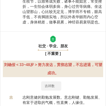
生枝节，以致将成失败，诸事不能如意，常受挫
折，一生怕会体弱多病，身心过劳等病痛。坐这
山望那山，心比较无定见，博学而不专精，眼高
手低，不肯脚踏实地，所以外表华丽而内心空
虚，身体稍差，做事易累，神经容易衰弱是也。
吉
社交 · 学业、朋友
[ 不重要 ]
刘确佞 < 33~48岁 > 努力发达，贯彻志望，不忘进退，可望
成功。
吉祥数
吉
志刚意健的勤勉发展数。意志刚键、勤勉发展、
有富于进取的气概，性直爽，人缘佳。