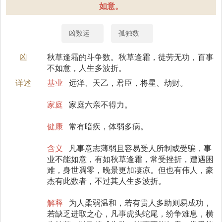
如意。
凶数运
孤独数
凶
秋草逢霜的斗争数。秋草逢霜，徒劳无功，百事
不如意，人生多波折。
详述
基业
远洋、天乙，君臣，将星、劫财。
家庭
家庭六亲不得力。
健康
常有暗疾，体弱多病。
含义
凡事意志薄弱且容易受人所制或受骗，事
业不能如意，有如秋草逢霜，常受挫折，遭遇困
难，身世凋零，晚景更加凄凉。但也有伟人，豪
杰有此数者，不过其人生多波折。
解释
为人柔弱温和，若有贵人多助则易成功，
若缺乏进取之心，凡事虎头蛇尾，纷争难息，横