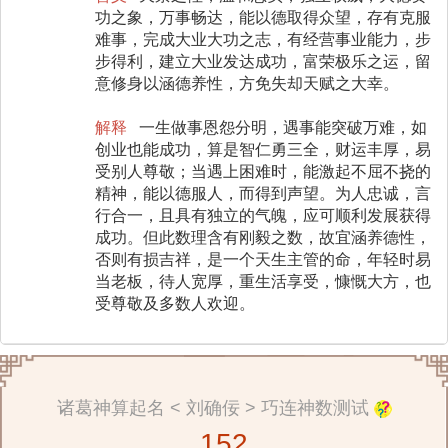
功之象，万事畅达，能以德取得众望，存有克服
难事，完成大业大功之志，有经营事业能力，步
步得利，建立大业发达成功，富荣极乐之运，留
意修身以涵德养性，方免失却天赋之大幸。
解释
一生做事恩怨分明，遇事能突破万难，如
创业也能成功，算是智仁勇三全，财运丰厚，易
受别人尊敬；当遇上困难时，能激起不屈不挠的
精神，能以德服人，而得到声望。为人忠诚，言
行合一，且具有独立的气魄，应可顺利发展获得
成功。但此数理含有刚毅之数，故宜涵养德性，
否则有损吉祥，是一个天生主管的命，年轻时易
当老板，待人宽厚，重生活享受，慷慨大方，也
受尊敬及多数人欢迎。
诸葛神算起名 < 刘确佞 > 巧连神数测试
152