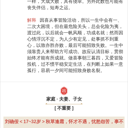
一样，大成大败，具有侥幸。另外此数也可能有
丧失伴侣，短寿之运。
解释
因喜从事冒险活动，所以一生中会有一、
二次大困境，但在最危险关头，总会化险为夷，
渡过此，以后就会一帆风顺，功成名就；然而因
心情浮沉不定，为人少有定见，处事抓不到重
心，以致亦胜亦败，最后可能招致失败。一生中
须靠贵人来帮助方可成功。故应认清目标，贯彻
始终才能有所成就。做喜事朝三暮四，又爱冒险
投机，过不惯平稳安定生活，在判断上如果一意
孤行，容易一夕间可能招致身败名裂。
凶
家庭 · 夫妻、子女
[ 不重要 ]
刘确佞 < 17~32岁 > 秋草逢霜，怀才不遇，忧愁怨苦，事不