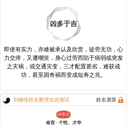
凶多于吉
即使有实力，亦难被承认及欣赏，徒劳无功，心
力交瘁，又遭嘲笑，身心过劳而陷于病弱或突发
之灾祸，或交通灾变，三才配置甚劣，难获成
功，甚至因奇祸而变成短寿之兆。
刘确佞姓名数理吉凶测试
姓名测算
凶带吉
命宫 · 个性、才华