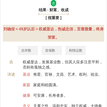
吉
结果 · 财富、收成
[ 很重要 ]
刘确佞 < 49岁以后 > 权威显达，热诚忠信，宜着雅量，终身
荣富。
吉祥数
首领数
刚情运数
吉
权威显达，发展基业数，但其人应多注意平和，
否则有孤独之感。
详述
基业
将星、官禄、文昌、艺术、权利、祖业。
家庭
家庭和睦圆满。
健康
可安康，长寿者多。
含义
天禀之性，温和忠实，独立权威，大德奏