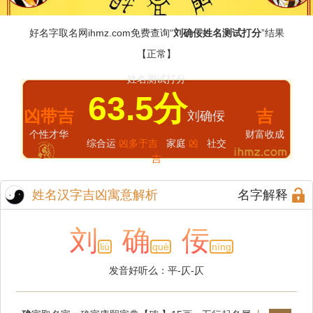
好名字取名网
ihmz.com
免费查询“
刘确佞姓名测试打分
”结果
【正常】
姓名测试打分
63.5分
凶带吉
吉
刘确佞
个性才华
财富收成
综合运
凶多于吉
家庭
凶
社交
吉
姓名汉字吉凶寓意解析
名字解释
刘
确
佞
liú
què
nìng
发音好听么：平-仄-仄