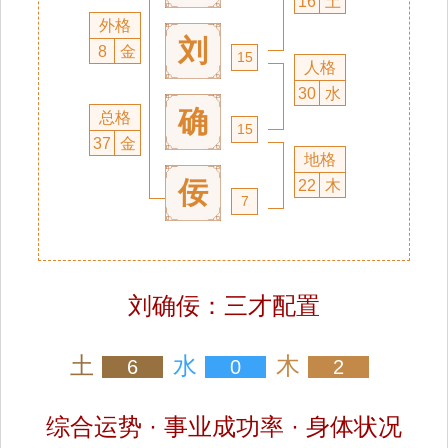
16
土
外格
刘
8
金
15
人格
30
水
确
总格
15
37
金
地格
佞
22
木
7
刘确佞：三才配置
土
水
木
6
0
2
综合运势 · 事业成功率 · 身体状况