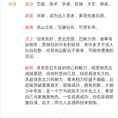
详述
基业
艺能、美术、学者、官禄、天官、师表。
家庭
兴家，成为达人贤者，家境先难后易。
健康
高山立松，完健自在，可望长寿。
含义
信誉良好，意志坚固，忍耐力强，做事有
始有终，贯彻目的可名利双得，有许多才子佳人
出自此数，但其他运配合不善者，可能有遭难的
厄运。
解释
具有坚忍不拔的恆心和毅力，能贯彻意志
成就愿望。但有时坚持己意，却容易迷失方向。
具超强意志力和耐力，看来精力旺盛不服输，总
是能突破重重难关，获致成功，拥有此数，大都
少年早发；是一个宁为鸡首不为牛后之人，希望
自己当家施展抱负。一生容易成功，但也容易骄
傲自满、自大，而引人反感而招来烦恼。