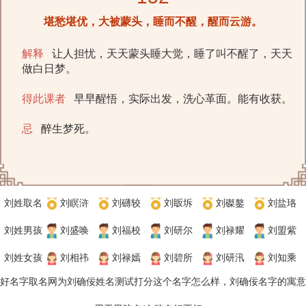
堪愁堪优，大被蒙头，睡而不醒，醒而云游。
解释
让人担忧，天天蒙头睡大觉，睡了叫不醒了，天天
做白日梦。
得此课者
早早醒悟，实际出发，洗心革面。能有收获。
忌
醉生梦死。
刘姓取名
刘瞑浒
刘礴较
刘眅坼
刘磔鏊
刘盐珞
刘姓男孩
刘盛唤
刘福校
刘研尔
刘禄耀
刘盟紫
刘姓女孩
刘相祎
刘禄嫣
刘碧所
刘研汛
刘知乘
好名字取名网
为刘确佞
姓名测试打分
这个名字怎么样，
刘确佞
名字的寓意