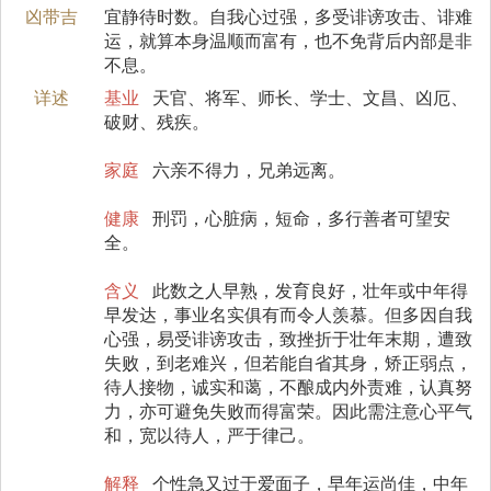
凶带吉
宜静待时数。自我心过强，多受诽谤攻击、诽难
运，就算本身温顺而富有，也不免背后内部是非
不息。
详述
基业
天官、将军、师长、学士、文昌、凶厄、
破财、残疾。
家庭
六亲不得力，兄弟远离。
健康
刑罚，心脏病，短命，多行善者可望安
全。
含义
此数之人早熟，发育良好，壮年或中年得
早发达，事业名实俱有而令人羡慕。但多因自我
心强，易受诽谤攻击，致挫折于壮年末期，遭致
失败，到老难兴，但若能自省其身，矫正弱点，
待人接物，诚实和蔼，不酿成内外责难，认真努
力，亦可避免失败而得富荣。因此需注意心平气
和，宽以待人，严于律己。
解释
个性急又过于爱面子，早年运尚佳，中年