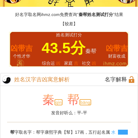
好名字取名网
ihmz.com
免费查询“
秦帮姓名测试打分
”结果
【较差】
姓名测试打分
43.5分
凶带吉
凶带吉
秦帮
个性才华
财富收成
综合运
凶
家庭
吉
社交
凶
姓名汉字吉凶寓意解析
名字解释
秦
帮
qín
bāng
发音好听么：平-平
帮
字取名字：帮字康熙字典【幫】17画，五行起名属
水