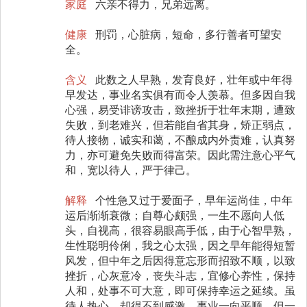
家庭
六亲不得力，兄弟远离。
健康
刑罚，心脏病，短命，多行善者可望安
全。
含义
此数之人早熟，发育良好，壮年或中年得
早发达，事业名实俱有而令人羡慕。但多因自我
心强，易受诽谤攻击，致挫折于壮年末期，遭致
失败，到老难兴，但若能自省其身，矫正弱点，
待人接物，诚实和蔼，不酿成内外责难，认真努
力，亦可避免失败而得富荣。因此需注意心平气
和，宽以待人，严于律己。
解释
个性急又过于爱面子，早年运尚佳，中年
运后渐渐衰微；自尊心颇强，一生不愿向人低
头，自视高，很容易眼高手低，由于心智早熟，
生性聪明伶俐，我之心太强，因之早年能得短暂
风发，但中年之后因得意忘形而招致不顺，以致
挫折，心灰意冷，丧失斗志，宜修心养性，保持
人和，处事不可大意，即可保持幸运之延续。虽
待人热心，却得不到感激，事业一向平顺，但一