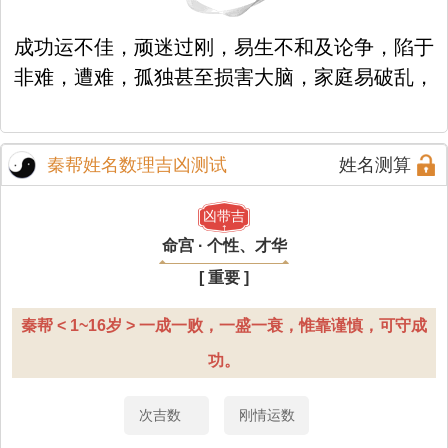
成功运不佳，顽迷过刚，易生不和及论争，陷于
非难，遭难，孤独甚至损害大脑，家庭易破乱，
秦帮姓名数理吉凶测试
姓名测算
凶带吉
命宫 · 个性、才华
[ 重要 ]
秦帮 < 1~16岁 > 一成一败，一盛一衰，惟靠谨慎，可守成
功。
次吉数
刚情运数