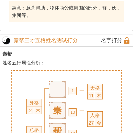
寓意：意为帮助，物体两旁或周围的部分，群，伙，
集团等。
秦帮三才五格姓名测试打分
名字打分
秦帮
姓名五行属性分析：
天格
1
11
木
外格
秦
2
木
10
人格
27
金
帮
总格