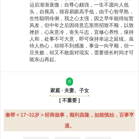
运后渐渐衰微；自尊心颇强，一生不愿向人低
头，自视高，很容易眼高手低，由于心智早熟，
生性聪明伶俐，我之心太强，因之早年能得短暂
风发，但中年之后因得意忘形而招致不顺，以致
挫折，心灰意冷，丧失斗志，宜修心养性，保持
人和，处事不可大意，即可保持幸运之延续。虽
待人热心，却得不到感激，事业一向平顺，但一
旦失败，却又不敢面对现实，需要很长时间才可
能东山再起。
吉
家庭 · 夫妻、子女
[ 不重要 ]
秦帮 < 17~32岁 > 经商做事，顺利昌隆，如能慎始，百事亨
通。