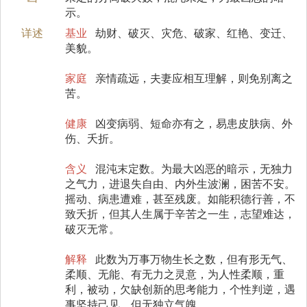
示。
详述
基业
劫财、破灭、灾危、破家、红艳、变迁、
美貌。
家庭
亲情疏远，夫妻应相互理解，则免别离之
苦。
健康
凶变病弱、短命亦有之，易患皮肤病、外
伤、夭折。
含义
混沌末定数。为最大凶恶的暗示，无独力
之气力，进退失自由、内外生波澜，困苦不安。
摇动、病患遭难，甚至残废。如能积德行善，不
致夭折，但其人生属于辛苦之一生，志望难达，
破灭无常。
解释
此数为万事万物生长之数，但有形无气、
柔顺、无能、有无力之灵意，为人性柔顺，重
利，被动，欠缺创新的思考能力，个性判逆，遇
事坚持己见，但无独立气魄。