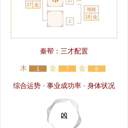
17
27
金
地格
18
金
1
秦帮：三才配置
木
金
金
1
7
8
综合运势 · 事业成功率 · 身体状况
凶