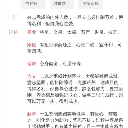
吉祥数
才能数
刚情运数
吉
有志竟成的内外吉数，一旦立志必排除万难，博
得名利，但自我心过强。
详述
基业
将星、文昌、太极、畜产、财帛、技艺。
家庭
有祖宗余荫庇之，心慈口硬，宜守和，可
望圆满。
健康
心身健全，可望长寿。
含义
志愿之事或计划事业，大都能有所成就。
意志坚固，能排除障碍，克服难关，达成目的，
博得名利。然自尊心过强，缺乏包容力，要戒坚
刚，养柔德及加强进取心，做事三思而后行，则
可以万无一失，得到成功。
解释
一生都能脚踏实地做事，有恆心，有毅
力，能化阻力为助力，坚忍不拔，过程中容易遇
上强劲对手，也有能力应付，且一生中能有权力