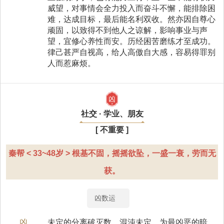
威望，对事情会全力投入而奋斗不懈，能排除困
难，达成目标，最后能名利双收。然亦因自尊心
顽固，以致得不到他人之谅解，影响事业与声
望，宜修心养性而安。历经困苦磨练才至成功。
律己甚严自视高，给人高傲自大感，容易得罪别
人而惹麻烦。
凶
社交 · 学业、朋友
[ 不重要 ]
秦帮 < 33~48岁 > 根基不固，摇摇欲坠，一盛一衰，劳而无
获。
凶数运
凶
未定的分离破灭数，混沌未定，为最凶恶的暗