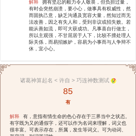
解释
拥有坚忍的毅力令人敬畏，但负担过量，
有时会突然崩溃，要小心，做事具有权威性，然
而固执己意，缺乏沟通及宽容大量，然知过而无
法改善，因之有失人和，受到非议或招失败。若
能从善如流，即可大获成功。凡事喜自行做主，
所以主观强，不甘屈居于人下，比较不擅处理人
际关係，而易招嫉妒，容易为小事而与人争辩不
休，宜小心。
诸葛神算起名 < 许自 > 巧连神数测试
85
有
解释
有，意指有情生命的色心存在于三界当中之状态。
有字既为又的通假字，还可以作为名词来理解，词义也
很丰富。可表示存在，所属，发生等词义。可为动词、