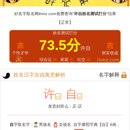
好名字取名网
ihmz.com
免费查询“
许自姓名测试打分
”结果
【正常】
姓名测试打分
73.5分
吉
吉
许自
个性才华
财富收成
综合运
凶
家庭
吉
社交
凶
姓名汉字吉凶寓意解析
名字解释
许
自
xǔ
zì
发音好听么：仄-仄
自
字取名字：
男孩名
女孩名 自字康熙字典【自】6画，