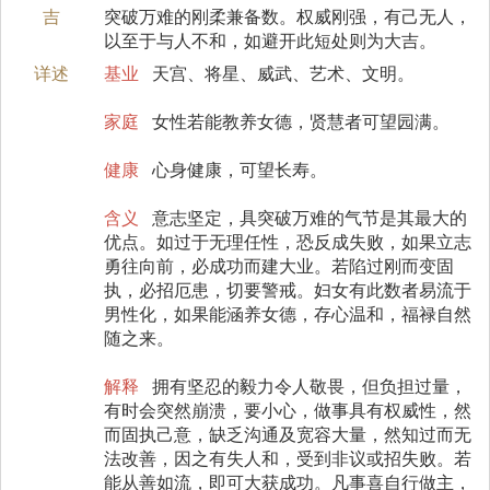
吉
突破万难的刚柔兼备数。权威刚强，有己无人，
以至于与人不和，如避开此短处则为大吉。
详述
基业
天宫、将星、威武、艺术、文明。
家庭
女性若能教养女德，贤慧者可望园满。
健康
心身健康，可望长寿。
含义
意志坚定，具突破万难的气节是其最大的
优点。如过于无理任性，恐反成失败，如果立志
勇往向前，必成功而建大业。若陷过刚而变固
执，必招厄患，切要警戒。妇女有此数者易流于
男性化，如果能涵养女德，存心温和，福禄自然
随之来。
解释
拥有坚忍的毅力令人敬畏，但负担过量，
有时会突然崩溃，要小心，做事具有权威性，然
而固执己意，缺乏沟通及宽容大量，然知过而无
法改善，因之有失人和，受到非议或招失败。若
能从善如流，即可大获成功。凡事喜自行做主，