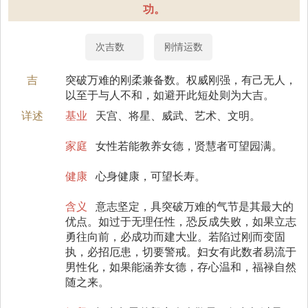
功。
次吉数
刚情运数
吉
突破万难的刚柔兼备数。权威刚强，有己无人，
以至于与人不和，如避开此短处则为大吉。
详述
基业
天宫、将星、威武、艺术、文明。
家庭
女性若能教养女德，贤慧者可望园满。
健康
心身健康，可望长寿。
含义
意志坚定，具突破万难的气节是其最大的
优点。如过于无理任性，恐反成失败，如果立志
勇往向前，必成功而建大业。若陷过刚而变固
执，必招厄患，切要警戒。妇女有此数者易流于
男性化，如果能涵养女德，存心温和，福禄自然
随之来。