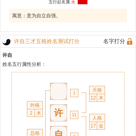
五行起名属
火
寓意：意为自立自强。
许自三才五格姓名测试打分
名字打分
许自
姓名五行属性分析：
天格
1
12
木
外格
许
2
木
11
人格
17
金
自
总格