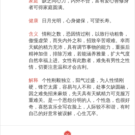
家庭
缺乏同心力，内外不合，富有爱心善修身
者可得家庭圆满。
健康
日月光明，心身健保，可望长寿。
含义
情刚之数，恐因情过刚，以致行动粗鲁，
傲慢虚荣，而失内外之和，招致辛苦艰难。幸而
天赋的精力充沛，具有调节事物的能力，重振后
精神加倍，排除万难，若能涵养雅量，扩大气度
自然幸福上进。女性有此数者，难免有男性之性
情，切要注意温和才会吉利。
解释
个性刚毅独立，阳气过盛，为人性情刚
硬，锋芒太露，容易与人不和，处事欠缺圆融，
因之难免招来麻烦，先天具有天赋精力可克服万
重难关。是一个恩怨分明的人，个性急，也很好
奇，喜怒哀乐全写在脸上，人际较不和谐，有时
自己的好意常被误解，心生兀卒。
凶