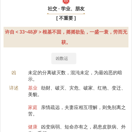
社交 · 学业、朋友
[ 不重要 ]
许自 < 33~48岁 > 根基不固，摇摇欲坠，一盛一衰，劳而无
获。
凶数运
凶
未定的分离破灭数，混沌未定，为最凶恶的暗
示。
详述
基业
劫财、破灭、灾危、破家、红艳、变迁、
美貌。
家庭
亲情疏远，夫妻应相互理解，则免别离之
苦。
健康
凶变病弱、短命亦有之，易患皮肤病、外