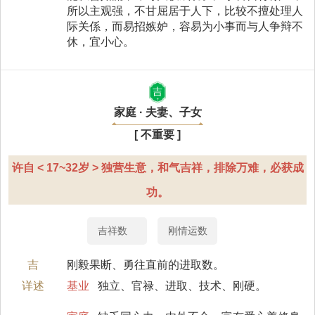
所以主观强，不甘屈居于人下，比较不擅处理人
际关係，而易招嫉妒，容易为小事而与人争辩不
休，宜小心。
吉
家庭 · 夫妻、子女
[ 不重要 ]
许自 < 17~32岁 > 独营生意，和气吉祥，排除万难，必获成
功。
吉祥数
刚情运数
吉
刚毅果断、勇往直前的进取数。
详述
基业
独立、官禄、进取、技术、刚硬。