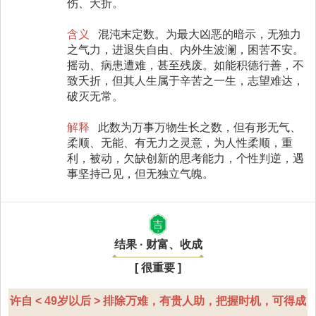
伤、夭折。
含义
混沌末定数。为最大凶恶的暗示，无独力
之气力，进退失自由、内外生波澜，困苦不安。
摇动、病患遭难，甚至残废。如能积德行善，不
致夭折，但其人生属于辛苦之一生，志望难达，
破灭无常。
解释
此数为万事万物生长之数，但有形无气、
柔顺、无能、有无力之灵意，为人性柔顺，重
利，被动，欠缺创新的思考能力，个性判逆，遇
事坚持己见，但无独立气魄。
吉
结果 · 财富、收成
[ 很重要 ]
许自 < 49岁以后 > 排除万难，有贵人助，把握时机，可得成