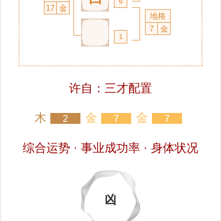
6
17
金
地格
7
金
1
许自：三才配置
木
金
金
2
7
7
综合运势 · 事业成功率 · 身体状况
凶