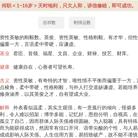
何职 < 1~16岁 > 天时地利，只欠人和，讲信修睦，即可成功。
吉祥数
刚情运数
资性英敏的刚毅数。英俊、资性英敏、性格刚毅。有才华，但性
偏重一方，言语柔中带硬，应谦虚。
基业
君臣、首领、福星、文昌、企业、财禄、技艺、财库。
健康
健康自在，心善者可望长寿。
含义
资性英敏，有奇特的才智，唯性情不平衡而偏重于一方，
点棱角，柔中带硬，性格刚毅，与外人打交道缺谦虚。若能培养
修身涵养，以其英俊之才，自有望成大业。
解释
外表看似温柔，其实主观强，有一意孤行的倾向，怪僻多
利，令人难以招架；博学多能，记忆好，恩怨分明，自视高，在
孤立了自己，因而群体人际关係难得圆融。为人聪颖，具有特殊
而为能获得成功，然因常有信口开河、语带尖酸的个性，与人易
成或影响人际关係。人生信用方面，易招致破产，故不能不谨慎