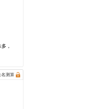
殊多，
姓名测算