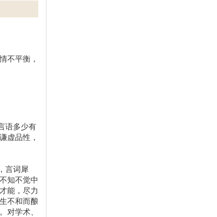
情不平衡，
言语多少有
谦虚品性，
，言词犀
不知不觉中
才能，尽力
生不和而酿
。对学术、