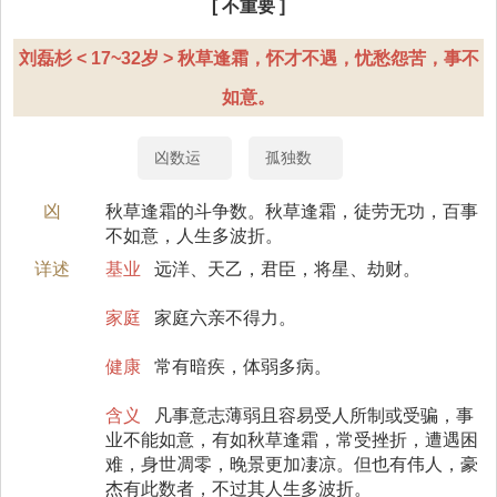
[ 不重要 ]
刘磊杉 < 17~32岁 > 秋草逢霜，怀才不遇，忧愁怨苦，事不
如意。
凶数运
孤独数
凶
秋草逢霜的斗争数。秋草逢霜，徒劳无功，百事
不如意，人生多波折。
详述
基业
远洋、天乙，君臣，将星、劫财。
家庭
家庭六亲不得力。
健康
常有暗疾，体弱多病。
含义
凡事意志薄弱且容易受人所制或受骗，事
业不能如意，有如秋草逢霜，常受挫折，遭遇困
难，身世凋零，晚景更加凄凉。但也有伟人，豪
杰有此数者，不过其人生多波折。