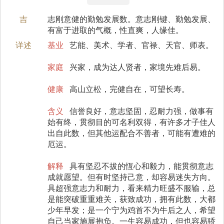
吉
志刚意健的勤勉发展数。意志刚键、勤勉发展、
有富于进取的气概，性直爽，人缘佳。
详述
基业
艺能、美术、学者、官禄、天官、师表。
家庭
兴家，成为达人贤者，家境先难后易。
健康
高山立松，完健自在，可望长寿。
含义
信誉良好，意志坚固，忍耐力强，做事有
始有终，贯彻目的可名利双得，有许多才子佳人
出自此数，但其他运配合不善者，可能有遭难的
厄运。
解释
具有坚忍不拔的恆心和毅力，能贯彻意志
成就愿望。但有时坚持己意，却容易迷失方向。
具超强意志力和耐力，看来精力旺盛不服输，总
是能突破重重难关，获致成功，拥有此数，大都
少年早发；是一个宁为鸡首不为牛后之人，希望
自己当家施展抱负。一生容易成功，但也容易骄