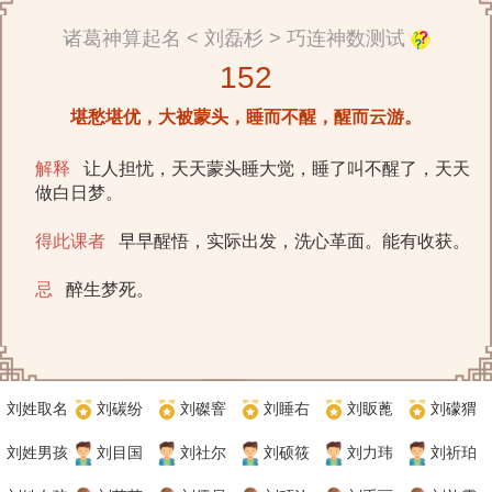
诸葛神算起名 < 刘磊杉 > 巧连神数测试
152
堪愁堪优，大被蒙头，睡而不醒，醒而云游。
解释
让人担忧，天天蒙头睡大觉，睡了叫不醒了，天天
做白日梦。
得此课者
早早醒悟，实际出发，洗心革面。能有收获。
忌
醉生梦死。
刘姓取名
刘碳纷
刘磔窨
刘睡右
刘眅蓖
刘礞猬
刘姓男孩
刘目国
刘社尔
刘硕筱
刘力玮
刘祈珀