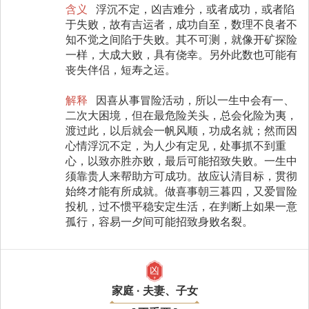
含义
浮沉不定，凶吉难分，或者成功，或者陷
于失败，故有吉运者，成功自至，数理不良者不
知不觉之间陷于失败。其不可测，就像开矿探险
一样，大成大败，具有侥幸。另外此数也可能有
丧失伴侣，短寿之运。
解释
因喜从事冒险活动，所以一生中会有一、
二次大困境，但在最危险关头，总会化险为夷，
渡过此，以后就会一帆风顺，功成名就；然而因
心情浮沉不定，为人少有定见，处事抓不到重
心，以致亦胜亦败，最后可能招致失败。一生中
须靠贵人来帮助方可成功。故应认清目标，贯彻
始终才能有所成就。做喜事朝三暮四，又爱冒险
投机，过不惯平稳安定生活，在判断上如果一意
孤行，容易一夕间可能招致身败名裂。
凶
家庭 · 夫妻、子女