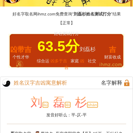
好名字取名网
ihmz.com
免费查询“
刘磊杉姓名测试打分
”结果
【正常】
姓名测试打分
63.5分
凶带吉
吉
刘磊杉
个性才华
财富收成
综合运
凶多于吉
家庭
凶
社交
吉
姓名汉字吉凶寓意解析
名字解释
刘
磊
杉
liú
lěi
shān
发音好听么：平-仄-平