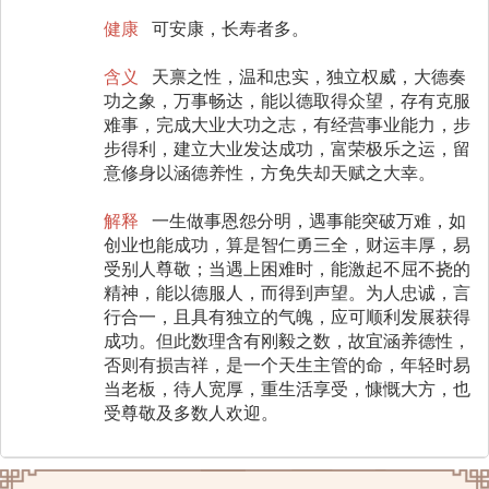
健康
可安康，长寿者多。
含义
天禀之性，温和忠实，独立权威，大德奏
功之象，万事畅达，能以德取得众望，存有克服
难事，完成大业大功之志，有经营事业能力，步
步得利，建立大业发达成功，富荣极乐之运，留
意修身以涵德养性，方免失却天赋之大幸。
解释
一生做事恩怨分明，遇事能突破万难，如
创业也能成功，算是智仁勇三全，财运丰厚，易
受别人尊敬；当遇上困难时，能激起不屈不挠的
精神，能以德服人，而得到声望。为人忠诚，言
行合一，且具有独立的气魄，应可顺利发展获得
成功。但此数理含有刚毅之数，故宜涵养德性，
否则有损吉祥，是一个天生主管的命，年轻时易
当老板，待人宽厚，重生活享受，慷慨大方，也
受尊敬及多数人欢迎。