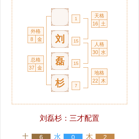
天格
1
16
土
外格
刘
8
金
15
人格
30
水
磊
总格
15
37
金
地格
杉
22
木
7
刘磊杉：三才配置
土
水
木
6
0
2