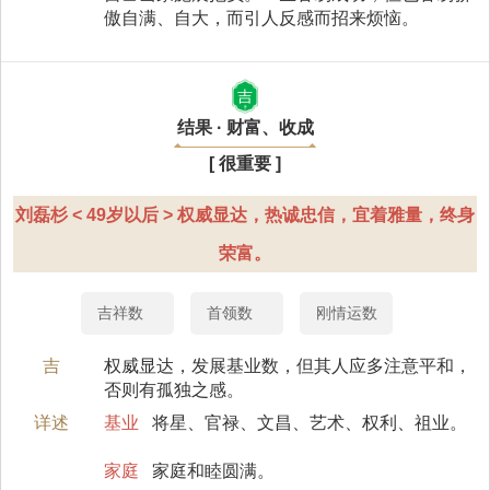
傲自满、自大，而引人反感而招来烦恼。
吉
结果 · 财富、收成
[ 很重要 ]
刘磊杉 < 49岁以后 > 权威显达，热诚忠信，宜着雅量，终身
荣富。
吉祥数
首领数
刚情运数
吉
权威显达，发展基业数，但其人应多注意平和，
否则有孤独之感。
详述
基业
将星、官禄、文昌、艺术、权利、祖业。
家庭
家庭和睦圆满。