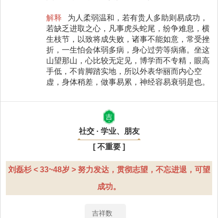
解释
为人柔弱温和，若有贵人多助则易成功，
若缺乏进取之心，凡事虎头蛇尾，纷争难息，横
生枝节，以致将成失败，诸事不能如意，常受挫
折，一生怕会体弱多病，身心过劳等病痛。坐这
山望那山，心比较无定见，博学而不专精，眼高
手低，不肯脚踏实地，所以外表华丽而内心空
虚，身体稍差，做事易累，神经容易衰弱是也。
吉
社交 · 学业、朋友
[ 不重要 ]
刘磊杉 < 33~48岁 > 努力发达，贯彻志望，不忘进退，可望
成功。
吉祥数