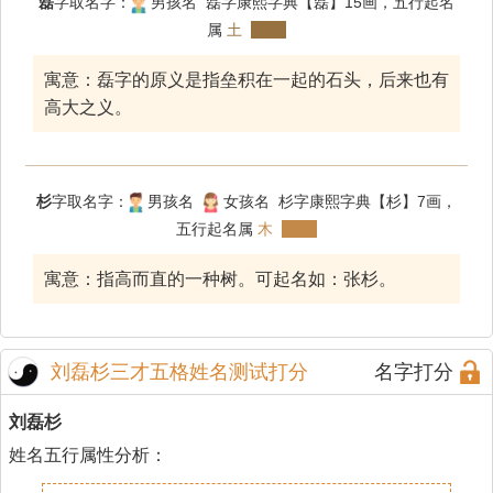
磊
字取名字：
男孩名 磊字康熙字典【磊】15画，五行起名
属
土
寓意：磊字的原义是指垒积在一起的石头，后来也有
高大之义。
杉
字取名字：
男孩名
女孩名 杉字康熙字典【杉】7画，
五行起名属
木
寓意：指高而直的一种树。可起名如：张杉。
刘磊杉三才五格姓名测试打分
名字打分
刘磊杉
姓名五行属性分析：