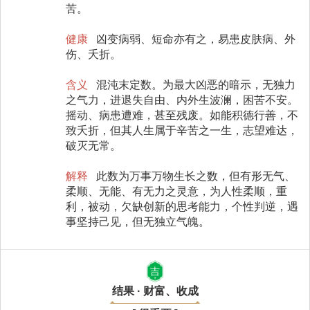
苦。
健康
凶变病弱、短命亦有之，易患皮肤病、外
伤、夭折。
含义
混沌末定数。为最大凶恶的暗示，无独力
之气力，进退失自由、内外生波澜，困苦不安。
摇动、病患遭难，甚至残废。如能积德行善，不
致夭折，但其人生属于辛苦之一生，志望难达，
破灭无常。
解释
此数为万事万物生长之数，但有形无气、
柔顺、无能、有无力之灵意，为人性柔顺，重
利，被动，欠缺创新的思考能力，个性判逆，遇
事坚持己见，但无独立气魄。
吉
结果 · 财富、收成