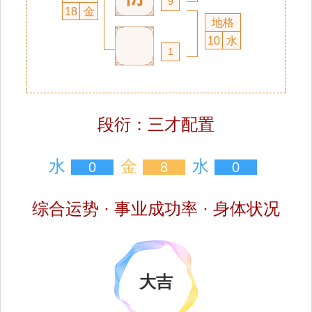
9
18
金
地格
10
水
1
段衍：三才配置
水
金
水
0
8
0
综合运势 · 事业成功率 · 身体状况
大吉