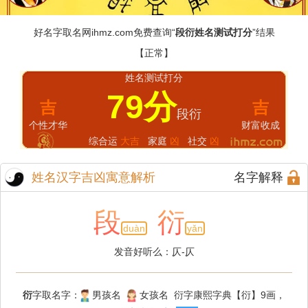
好名字取名网
ihmz.com
免费查询“
段衍姓名测试打分
”结果
【正常】
姓名测试打分
79分
吉
吉
段衍
个性才华
财富收成
综合运
大吉
家庭
凶
社交
凶
姓名汉字吉凶寓意解析
名字解释
段
衍
duàn
yǎn
发音好听么：仄-仄
衍
字取名字：
男孩名
女孩名 衍字康熙字典【衍】9画，