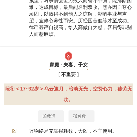
威望，对事情会全力投入而奋斗不懈，能排除困
难，达成目标，最后能名利双收。然亦因自尊心
顽固，以致得不到他人之谅解，影响事业与声
望，宜修心养性而安。历经困苦磨练才至成功。
律己甚严自视高，给人高傲自大感，容易得罪别
人而惹麻烦。
凶
家庭 · 夫妻、子女
[ 不重要 ]
段衍 < 17~32岁 > 乌云遮月，暗淡无光，空费心力，徒劳无
功。
凶数运
孤独数
凶
万物终局充满损耗数，大凶，不宜使用。