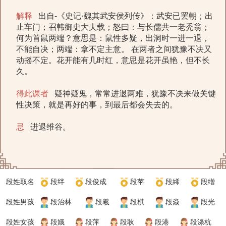
解释
出自-《史记·魏其武安侯列传》：武安已罢朝；出
止车门；召韩御史大夫载；怒曰：与长儒共一老秃翁；
何为首鼠两端？意思是：鼠性多疑，出洞时一进一退，
不能自决；两端：拿不定主意。 在两者之间犹豫不决又
动摇不定。花开能有几时红，意思是花开虽艳，但不长
久。
得此课者
疑神疑鬼，常常进退两难，犹豫不决来做关键
性决策，就是再好的事，到最后都会失去的。
忌
进退维谷。
段姓取名
段绊
段俊成
段苹
段絺
段缯
段姓男孩
段治林
段羲
段棋
段焱
段光
段姓女孩
段娥
段萍
段耿
段港
段涤杭