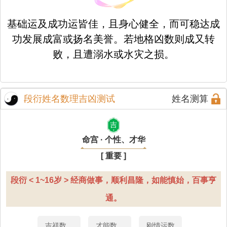
基础运及成功运皆佳，且身心健全，而可稳达成
功发展成富或扬名美誉。若地格凶数则成又转
败，且遭溺水或水灾之损。
段衍姓名数理吉凶测试
姓名测算
吉
命宫 · 个性、才华
[ 重要 ]
段衍 < 1~16岁 > 经商做事，顺利昌隆，如能慎始，百事亨
通。
吉祥数
才能数
刚情运数