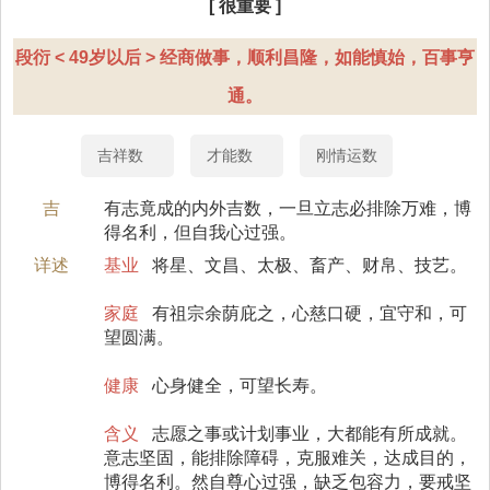
[ 很重要 ]
段衍 < 49岁以后 > 经商做事，顺利昌隆，如能慎始，百事亨
通。
吉祥数
才能数
刚情运数
吉
有志竟成的内外吉数，一旦立志必排除万难，博
得名利，但自我心过强。
详述
基业
将星、文昌、太极、畜产、财帛、技艺。
家庭
有祖宗余荫庇之，心慈口硬，宜守和，可
望圆满。
健康
心身健全，可望长寿。
含义
志愿之事或计划事业，大都能有所成就。
意志坚固，能排除障碍，克服难关，达成目的，
博得名利。然自尊心过强，缺乏包容力，要戒坚