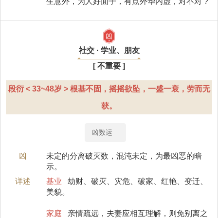
生意外，为人好面子，有点外华内虚，对不对 ?
凶
社交 · 学业、朋友
[ 不重要 ]
段衍 < 33~48岁 > 根基不固，摇摇欲坠，一盛一衰，劳而无
获。
凶数运
凶
未定的分离破灭数，混沌未定，为最凶恶的暗
示。
详述
基业
劫财、破灭、灾危、破家、红艳、变迁、
美貌。
家庭
亲情疏远，夫妻应相互理解，则免别离之