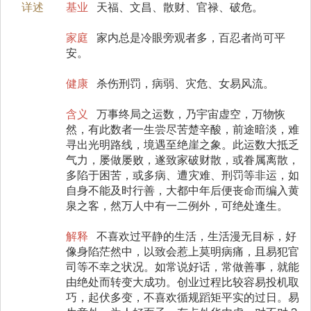
详述
基业
天福、文昌、散财、官禄、破危。
家庭
家内总是冷眼旁观者多，百忍者尚可平
安。
健康
杀伤刑罚，病弱、灾危、女易风流。
含义
万事终局之运数，乃宇宙虚空，万物恢
然，有此数者一生尝尽苦楚辛酸，前途暗淡，难
寻出光明路线，境遇至绝崖之象。此运数大抵乏
气力，屡做屡败，遂致家破财散，或眷属离散，
多陷于困苦，或多病、遭灾难、刑罚等非运，如
自身不能及时行善，大都中年后便丧命而编入黄
泉之客，然万人中有一二例外，可绝处逢生。
解释
不喜欢过平静的生活，生活漫无目标，好
像身陷茫然中，以致会惹上莫明病痛，且易犯官
司等不幸之状况。如常说好话，常做善事，就能
由绝处而转变大成功。创业过程比较容易投机取
巧，起伏多变，不喜欢循规蹈矩平实的过日。易