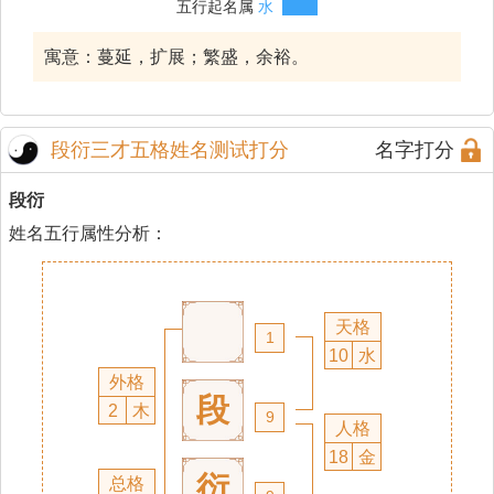
五行起名属
水
寓意：蔓延，扩展；繁盛，余裕。
段衍三才五格姓名测试打分
名字打分
段衍
姓名五行属性分析：
天格
1
10
水
外格
段
2
木
9
人格
18
金
衍
总格