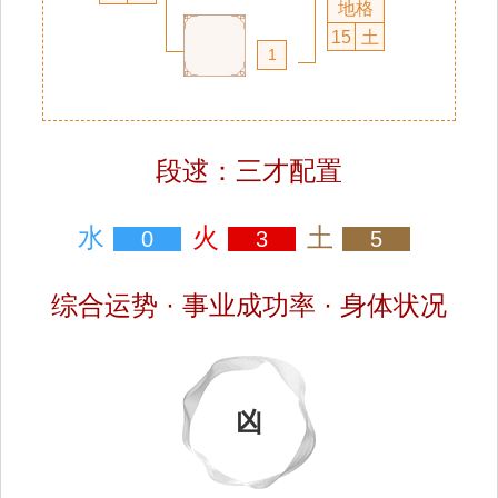
地格
15
土
1
段逑：三才配置
水
火
土
0
3
5
综合运势 · 事业成功率 · 身体状况
凶