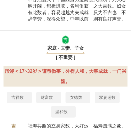
胸开阔，积极进取，名利俱获，之大吉数。妇女
有此数者，容易超越丈夫成就，反为不吉也；不
辞辛劳，深得众望，中年以前，则有良好声誉。
吉
家庭 · 夫妻、子女
[ 不重要 ]
段逑 < 17~32岁 > 谦恭做事，外得人和，大事成就，一门兴
隆。
吉祥数
财富数
女德数
双妻运数
温和数
吉
福寿共照的立身家数，大好运，福寿圆满之象。