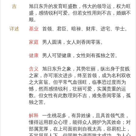
吉
旭日东升的发育旺盛数，伟大的领导运，权力旺
盛，感情锐利可爱。但若女性用则不吉，婚姻不
顺。
详述
基业
首领、君臣、暗禄、财库、进宅、学士。
家庭
男人圆满，女人则香闺零落。
健康
男人可望健康，女性则有孤独之苦。
含义
旭日东升之象，其势壮丽，纵出身于贫贱
之家，亦可渐次进步，终至首领，成为名利双收
之大富翁。但平常气血强旺，临事恐过度而为
憾，然而感情锐利，壮丽可爱，实属贵重的运
数。但女性有此数理则不吉，难免香闺零落，孤
独之苦。
解释
一生桃花多，有异姓缘，且具首领气质，
懂得运用群众心理，能得众人拥护为其效命；对
部属宽厚，在上司面前则自视太高，容易犯上，
不甘屈居人下，但因努力进而致大成功，为人心