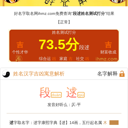
好名字取名网
ihmz.com
免费查询“
段逑姓名测试打分
”结果
【正常】
姓名测试打分
73.5分
吉
吉
段逑
个性才华
财富收成
综合运
凶
家庭
吉
社交
凶
姓名汉字吉凶寓意解析
名字解释
段
逑
duàn
qiú
发音好听么：仄-平
逑
字取名字：逑字康熙字典【逑】14画，五行起名属
木