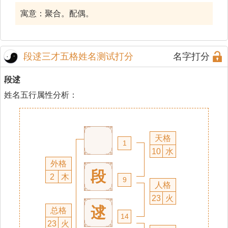
寓意：聚合。配偶。
段逑三才五格姓名测试打分
名字打分
段逑
姓名五行属性分析：
天格
1
10
水
外格
段
2
木
9
人格
23
火
逑
总格
14
23
火