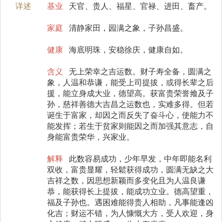
详述
基业
天官、贵人、福星、官禄、进田、畜产。
家庭
清静家田，园满之象，子孙昌盛。
健康
海底明珠，安稳徐庆，健康自如。
含义
无上荣幸之吉运数。财子寿全备，圆满之
象，人温和恭谦，能受上司提拔，或得长辈之后
援，能立身成大业，德望高。获富贵荣誉飨及子
孙，慈祥善德大吉昌之运数也，实难多得。但若
诞生于富家，却因之而反失了奋斗心，使能力不
能发挥；若生于贫家则能因之而加强其意志，自
身能富贵荣华，兴家业。
解释
此数容易成功，少年早发，中年即能名利
双收，富贵显耀，轻鬆获得成功，圆满无缺之大
吉祥之数，因思想新颖而多变化且为人温良谦
恭，能获得长上提拔，能成功立业。德高望重，
福及子孙也。遇困难能得贵人相助，凡事能逢凶
化吉；财运不错，为人慷慨大方，受人欢迎，身