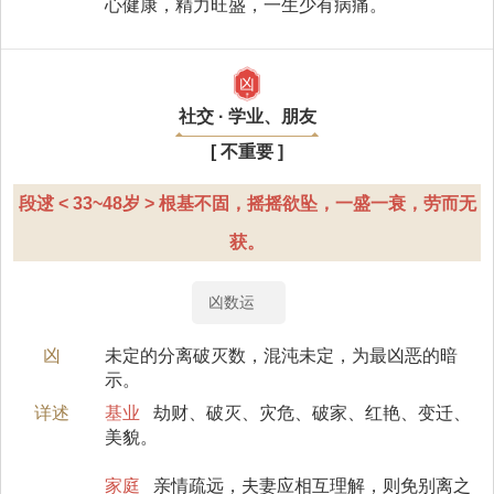
心健康，精力旺盛，一生少有病痛。
凶
社交 · 学业、朋友
[ 不重要 ]
段逑 < 33~48岁 > 根基不固，摇摇欲坠，一盛一衰，劳而无
获。
凶数运
凶
未定的分离破灭数，混沌未定，为最凶恶的暗
示。
详述
基业
劫财、破灭、灾危、破家、红艳、变迁、
美貌。
家庭
亲情疏远，夫妻应相互理解，则免别离之