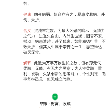
苦。
健康
凶变病弱、短命亦有之，易患皮肤病、外
伤、夭折。
含义
混沌末定数。为最大凶恶的暗示，无独力
之气力，进退失自由、内外生波澜，困苦不安。
摇动、病患遭难，甚至残废。如能积德行善，不
致夭折，但其人生属于辛苦之一生，志望难达，
破灭无常。
解释
此数为万事万物生长之数，但有形无气、
柔顺、无能、有无力之灵意，为人性柔顺，重
利，被动，欠缺创新的思考能力，个性判逆，遇
事坚持己见，但无独立气魄。
吉
结果 · 财富、收成