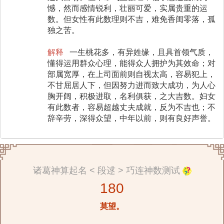
憾，然而感情锐利，壮丽可爱，实属贵重的运
数。但女性有此数理则不吉，难免香闺零落，孤
独之苦。
解释
一生桃花多，有异姓缘，且具首领气质，
懂得运用群众心理，能得众人拥护为其效命；对
部属宽厚，在上司面前则自视太高，容易犯上，
不甘屈居人下，但因努力进而致大成功，为人心
胸开阔，积极进取，名利俱获，之大吉数。妇女
有此数者，容易超越丈夫成就，反为不吉也；不
辞辛劳，深得众望，中年以前，则有良好声誉。
诸葛神算起名 < 段逑 > 巧连神数测试
180
莫望。