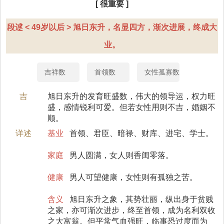
[ 很重要 ]
段逑 < 49岁以后 > 旭日东升，名显四方，渐次进展，终成大
业。
吉祥数
首领数
女性孤寡数
吉
旭日东升的发育旺盛数，伟大的领导运，权力旺
盛，感情锐利可爱。但若女性用则不吉，婚姻不
顺。
详述
基业
首领、君臣、暗禄、财库、进宅、学士。
家庭
男人圆满，女人则香闺零落。
健康
男人可望健康，女性则有孤独之苦。
含义
旭日东升之象，其势壮丽，纵出身于贫贱
之家，亦可渐次进步，终至首领，成为名利双收
之大富翁。但平常气血强旺，临事恐过度而为