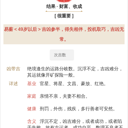
结果 · 财富、收成
[ 很重要 ]
易蘅 < 49岁以后 > 吉凶参半，得失相伴，投机取巧，吉凶无
常。
次吉数
凶带吉
绝境逢生的运路分岐数。沉浮不定，吉凶难分，
其运就像开矿探险一般。
详述
基业
官星、将星、文昌、豪放、红艳。
家庭
亲情不亲，夫妻不相合。
健康
刑罚，外伤，残疾，多行善者可安然。
含义
浮沉不定，凶吉难分，或者成功，或者陷
于失败，故有吉运者，成功自至，数理不良者不