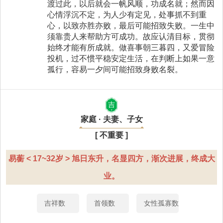
渡过此，以后就会一帆风顺，功成名就；然而因
心情浮沉不定，为人少有定见，处事抓不到重
心，以致亦胜亦败，最后可能招致失败。一生中
须靠贵人来帮助方可成功。故应认清目标，贯彻
始终才能有所成就。做喜事朝三暮四，又爱冒险
投机，过不惯平稳安定生活，在判断上如果一意
孤行，容易一夕间可能招致身败名裂。
吉
家庭 · 夫妻、子女
[ 不重要 ]
易蘅 < 17~32岁 > 旭日东升，名显四方，渐次进展，终成大
业。
吉祥数
首领数
女性孤寡数