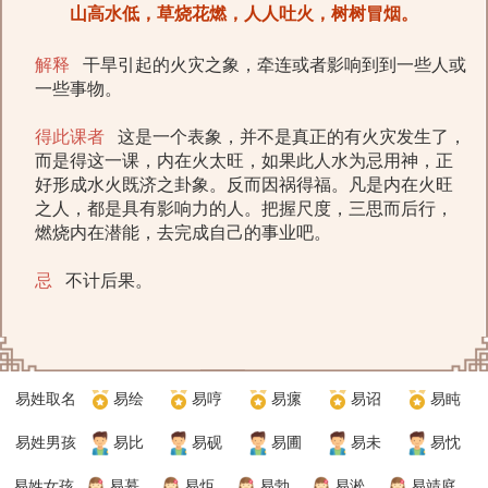
山高水低，草烧花燃，人人吐火，树树冒烟。
解释
干旱引起的火灾之象，牵连或者影响到到一些人或
一些事物。
得此课者
这是一个表象，并不是真正的有火灾发生了，
而是得这一课，内在火太旺，如果此人水为忌用神，正
好形成水火既济之卦象。反而因祸得福。凡是内在火旺
之人，都是具有影响力的人。把握尺度，三思而后行，
燃烧内在潜能，去完成自己的事业吧。
忌
不计后果。
易姓取名
易绘
易哼
易瘰
易诏
易盹
易姓男孩
易比
易砚
易圃
易未
易忱
易姓女孩
易慕
易炬
易勃
易淞
易靖庭