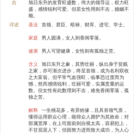
吉
旭日东升的发育旺盛数，伟大的领导运，权力旺
盛，感情锐利可爱。但若女性用则不吉，婚姻不
顺。
详述
基业
首领、君臣、暗禄、财库、进宅、学士。
家庭
男人圆满，女人则香闺零落。
健康
男人可望健康，女性则有孤独之苦。
含义
旭日东升之象，其势壮丽，纵出身于贫贱
之家，亦可渐次进步，终至首领，成为名利双收
之大富翁。但平常气血强旺，临事恐过度而为
憾，然而感情锐利，壮丽可爱，实属贵重的运
数。但女性有此数理则不吉，难免香闺零落，孤
独之苦。
解释
一生桃花多，有异姓缘，且具首领气质，
懂得运用群众心理，能得众人拥护为其效命；对
部属宽厚，在上司面前则自视太高，容易犯上，
不甘屈居人下，但因努力进而致大成功，为人心