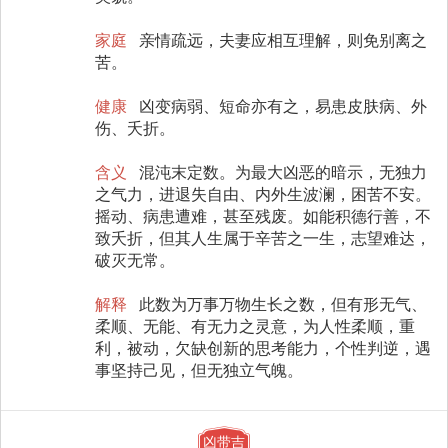
家庭
亲情疏远，夫妻应相互理解，则免别离之
苦。
健康
凶变病弱、短命亦有之，易患皮肤病、外
伤、夭折。
含义
混沌末定数。为最大凶恶的暗示，无独力
之气力，进退失自由、内外生波澜，困苦不安。
摇动、病患遭难，甚至残废。如能积德行善，不
致夭折，但其人生属于辛苦之一生，志望难达，
破灭无常。
解释
此数为万事万物生长之数，但有形无气、
柔顺、无能、有无力之灵意，为人性柔顺，重
利，被动，欠缺创新的思考能力，个性判逆，遇
事坚持己见，但无独立气魄。
凶带吉