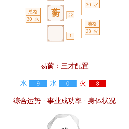
30
水
蘅
总格
22
30
水
地格
23
火
1
易蘅：三才配置
水
水
火
9
0
3
综合运势 · 事业成功率 · 身体状况