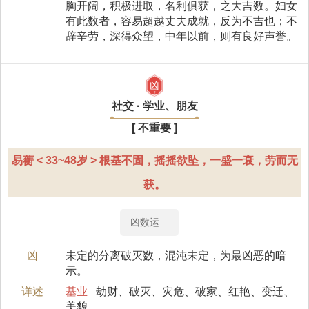
胸开阔，积极进取，名利俱获，之大吉数。妇女
有此数者，容易超越丈夫成就，反为不吉也；不
辞辛劳，深得众望，中年以前，则有良好声誉。
凶
社交 · 学业、朋友
[ 不重要 ]
易蘅 < 33~48岁 > 根基不固，摇摇欲坠，一盛一衰，劳而无
获。
凶数运
凶
未定的分离破灭数，混沌未定，为最凶恶的暗
示。
详述
基业
劫财、破灭、灾危、破家、红艳、变迁、
美貌。