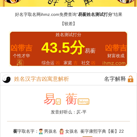
好名字取名网
ihmz.com
免费查询“
易蘅姓名测试打分
”结果
【较差】
姓名测试打分
43.5分
凶带吉
凶带吉
易蘅
个性才华
财富收成
综合运
凶
家庭
吉
社交
凶
姓名汉字吉凶寓意解析
名字解释
易
蘅
yì
héng
发音好听么：仄-平
蘅
字取名字：
男孩名
女孩名 蘅字康熙字典【蘅】22