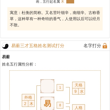
画，五行起名属
木
寓意：杜衡的简称。又名苦叶细辛，南细辛。古称香
草，这种草有一种奇特的香气，人使用以后可以经月
不散。
易蘅三才五格姓名测试打分
名字打分
易蘅
姓名五行属性分析：
天格
1
9
水
外格
易
2
木
8
人格