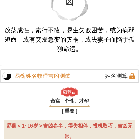
凶
放荡成性，素行不改，易生失败困苦，或为病弱
短命，或有突发急变的灾祸，或失妻子而陷于孤
独命运。
易蘅姓名数理吉凶测试
姓名测算
凶带吉
命宫 · 个性、才华
[ 重要 ]
易蘅 < 1~16岁 > 吉凶参半，得失相伴，投机取巧，吉凶无
常。