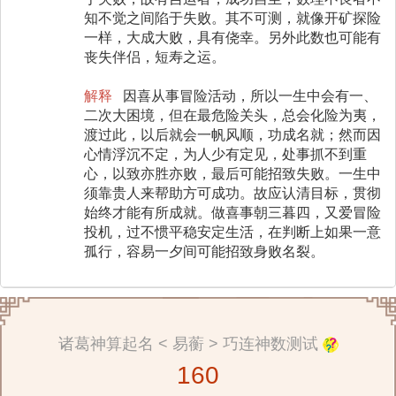
知不觉之间陷于失败。其不可测，就像开矿探险
一样，大成大败，具有侥幸。另外此数也可能有
丧失伴侣，短寿之运。
解释
因喜从事冒险活动，所以一生中会有一、
二次大困境，但在最危险关头，总会化险为夷，
渡过此，以后就会一帆风顺，功成名就；然而因
心情浮沉不定，为人少有定见，处事抓不到重
心，以致亦胜亦败，最后可能招致失败。一生中
须靠贵人来帮助方可成功。故应认清目标，贯彻
始终才能有所成就。做喜事朝三暮四，又爱冒险
投机，过不惯平稳安定生活，在判断上如果一意
孤行，容易一夕间可能招致身败名裂。
诸葛神算起名 < 易蘅 > 巧连神数测试
160