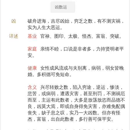
凶数运
凶
破舟进海，吉尽凶始，穷乏之数，有不测灾祸，
实为人生大恶运。
详述
基业
官禄、图印、太极、怪杰、富翁、突破。
家庭
亲情不睦，口说是非者多，力持贤明者平
安。
健康
女性成风流或与夫别离，病弱，弱女皆晚
婚。多积德可免短命。
含义
兴尽转败之数，陷入穷途，逆运，惨淡，
悲苦，或病弱，遭遇灾害，甚至刑罚，不测祸厄
而至，主运有此数者，大多是放荡放恣而品德不
良，凶莫大焉，即或自身得免灾害，亦难免配偶
丧失，缺子息之叹，实乃一大凶数。但亦有怪
杰，富翁，出自此数者，多行善可保平安。