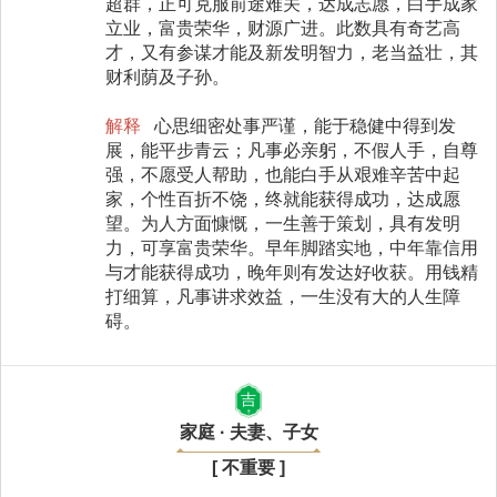
超群，正可克服前途难关，达成志愿，白手成家
立业，富贵荣华，财源广进。此数具有奇艺高
才，又有参谋才能及新发明智力，老当益壮，其
财利荫及子孙。
解释
心思细密处事严谨，能于稳健中得到发
展，能平步青云；凡事必亲躬，不假人手，自尊
强，不愿受人帮助，也能白手从艰难辛苦中起
家，个性百折不饶，终就能获得成功，达成愿
望。为人方面慷慨，一生善于策划，具有发明
力，可享富贵荣华。早年脚踏实地，中年靠信用
与才能获得成功，晚年则有发达好收获。用钱精
打细算，凡事讲求效益，一生没有大的人生障
碍。
吉
家庭 · 夫妻、子女
[ 不重要 ]