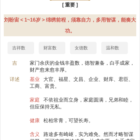
[ 重要 ]
刘盼宙 < 1~16岁 > 绵绣前程，须靠自力，多用智谋，能奏大
功。
吉祥数
财富数
女德数
温和数
吉
家门余庆的金钱丰盈数，德智兼备，白手成家，
财产愈来愈丰厚。
详述
基业
大官、福星、文昌、企业、财库、君臣、
工商、富贵。
家庭
不依祖业而立身，家庭圆满，兄弟和睦，
但应保持无私。
健康
松柏常青，可望长寿。
含义
路途多有崎岖，实为难免。然而才略智谋