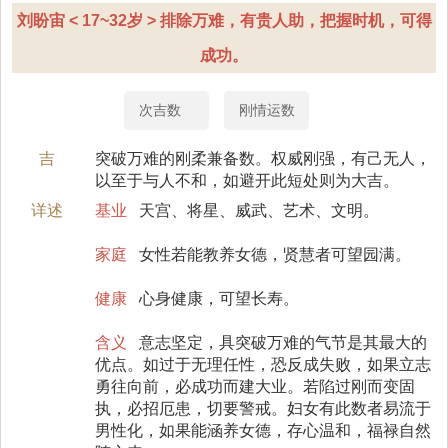
刘盼宙 < 17~32岁 > 排除万难，有贵人助，把握时机，可得
成功。
次吉数
刚情运数
吉
突破万难的刚柔兼备数。权威刚强，有己无人，
以至于与人不和，如避开此短处则为大吉。
详述
基业
天宫、将星、威武、艺术、文明。
家庭
女性若能教养女德，贤慧者可望园满。
健康
心身健康，可望长寿。
含义
意志坚定，具突破万难的气节是其最大的
优点。如过于无理任性，恐反成失败，如果立志
勇往向前，必成功而建大业。若陷过刚而变固
执，必招厄患，切要警戒。妇女有此数者易流于
男性化，如果能涵养女德，存心温和，福禄自然