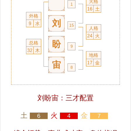
天格
1
16
土
外格
刘
9
水
15
人格
24
火
盼
总格
9
32
木
地格
宙
17
金
8
刘盼宙：三才配置
土
火
金
6
4
7