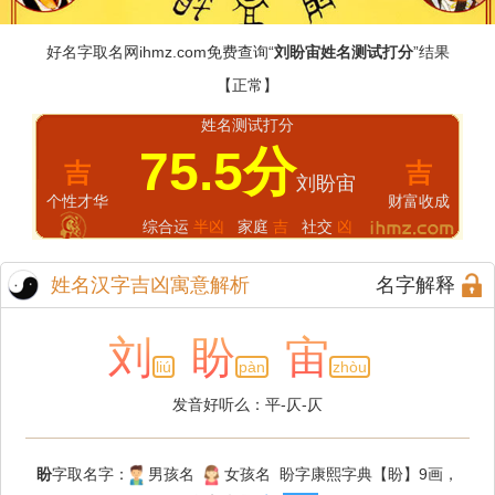
好名字取名网
ihmz.com
免费查询“
刘盼宙姓名测试打分
”结果
【正常】
姓名测试打分
75.5分
吉
吉
刘盼宙
个性才华
财富收成
综合运
半凶
家庭
吉
社交
凶
姓名汉字吉凶寓意解析
名字解释
刘
盼
宙
liú
pàn
zhòu
发音好听么：平-仄-仄
盼
字取名字：
男孩名
女孩名 盼字康熙字典【盼】9画，