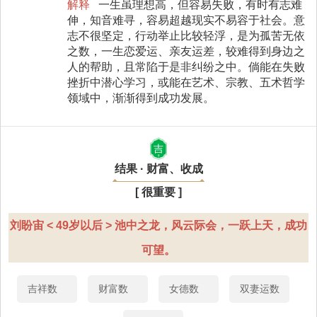
解释
一生虽理想高，但容易失败，有时有志难
伸，知音难寻，容易超越现实不易容于社会。意
志不很坚定，行动举止比较轻浮，是为孤苦无依
之数，一生恋爱运、亲友运差，较难得到身边之
人的帮助，且常陷于是非纠纷之中。倘能在失败
挫折中潜心学习，或能在艺术、宗教、五术哲学
领域中，渐渐得到成功发展。
吉
结果 · 财富、收成
[ 很重要 ]
刘盼宙 < 49岁以后 > 池中之龙，风云际会，一跃上天，成功
可望。
吉祥数
财富数
女德数
双妻运数