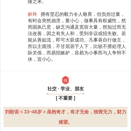
随之来。
解释
拥有坚忍的毅力令人敬畏，但负担过量，
有时会突然崩溃，要小心，做事具有权威性，然
而固执己意，缺乏沟通及宽容大量，然知过而无
法改善，因之有失人和，受到非议或招失败。若
能从善如流，即可大获成功。凡事喜自行做主，
所以主观强，不甘屈居于人下，比较不擅处理人
际关係，而易招嫉妒，容易为小事而与人争辩不
休，宜小心。
凶
社交 · 学业、朋友
[ 不重要 ]
刘盼宙 < 33~48岁 > 虽抱奇才，有才无命，独营无力，财力
难望。