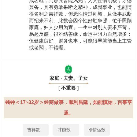
成名就，到那儿皆能风光，为人性情刚毅，才德
兼备，具有勇敢果断之精神，成就事业，也能博
得名利之吉祥数，但恐性情过刚毅，且做事武断
而招来不利。此数会因个性好胜争强，忙于照顾
家庭，妇人少用为宜。一生中对别人要求严苛，
易起反感，很难结善缘，命运中阻力自然增多；
但健康良好，财务也丰，可能很早就能当上主管
或老闆，不错喔。
吉
家庭 · 夫妻、子女
[ 不重要 ]
钱钟 < 17~32岁 > 经商做事，顺利昌隆，如能慎始，百事亨
通。
吉祥数
才能数
刚情运数