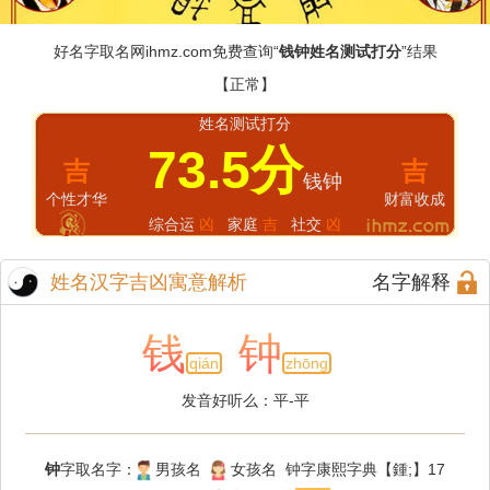
好名字取名网
ihmz.com
免费查询“
钱钟姓名测试打分
”结果
【正常】
姓名测试打分
73.5分
吉
吉
钱钟
个性才华
财富收成
综合运
凶
家庭
吉
社交
凶
姓名汉字吉凶寓意解析
名字解释
钱
钟
qián
zhōng
发音好听么：平-平
钟
字取名字：
男孩名
女孩名 钟字康熙字典【鍾;】17