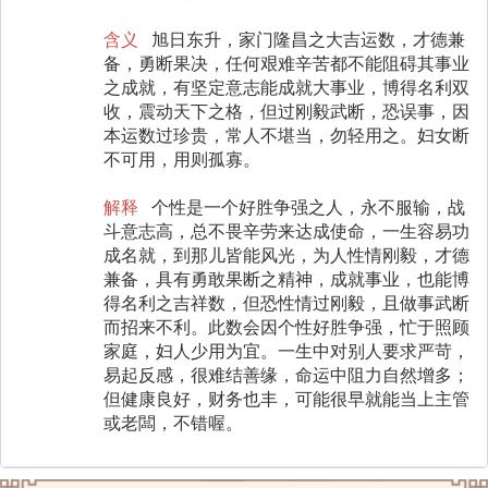
含义
旭日东升，家门隆昌之大吉运数，才德兼
备，勇断果决，任何艰难辛苦都不能阻碍其事业
之成就，有坚定意志能成就大事业，博得名利双
收，震动天下之格，但过刚毅武断，恐误事，因
本运数过珍贵，常人不堪当，勿轻用之。妇女断
不可用，用则孤寡。
解释
个性是一个好胜争强之人，永不服输，战
斗意志高，总不畏辛劳来达成使命，一生容易功
成名就，到那儿皆能风光，为人性情刚毅，才德
兼备，具有勇敢果断之精神，成就事业，也能博
得名利之吉祥数，但恐性情过刚毅，且做事武断
而招来不利。此数会因个性好胜争强，忙于照顾
家庭，妇人少用为宜。一生中对别人要求严苛，
易起反感，很难结善缘，命运中阻力自然增多；
但健康良好，财务也丰，可能很早就能当上主管
或老闆，不错喔。