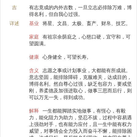
吉
有志竟成的内外吉数，一旦立志必排除万难，博
得名利，但自我心过强。
详述
基业
将星、文昌、太极、畜产、财帛、技艺。
家庭
有祖宗余荫庇之，心慈口硬，宜守和，可
望圆满。
健康
心身健全，可望长寿。
含义
志愿之事或计划事业，大都能有所成就。
意志坚固，能排除障碍，克服难关，达成目的，
博得名利。然自尊心过强，缺乏包容力，要戒坚
刚，养柔德及加强进取心，做事三思而后行，则
可以万无一失，得到成功。
解释
一生都能脚踏实地做事，有恆心，有毅
力，能化阻力为助力，坚忍不拔，过程中容易遇
上强劲对手，也有能力应付，且一生中能有权力
威望，对事情会全力投入而奋斗不懈，能排除困