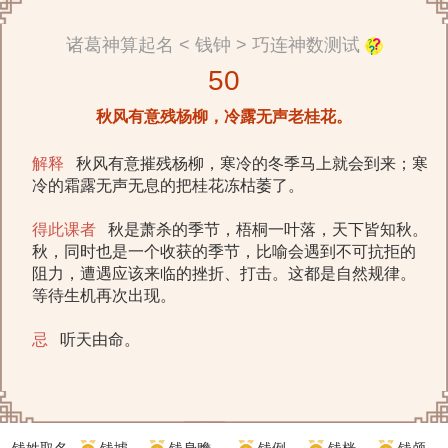
诸葛神算起名 < 钱钟 > 巧连神数测试
50
秋风有意残杨柳，冷露无声老桂花。
解释
秋风有意摧残杨柳，寒冷的冬季马上就会到来；寒
冷的霜露无声无息的把桂花冻枯萎了。
得此课者
秋是萧杀的季节，梧桐一叶落，天下皆知秋。
秋，同时也是一个收获的季节，比喻会遇到不可抗拒的
阻力，遭遇应该来临的挫折、打击。这都是自然规律。
等待生机再次出现。
忌
听天由命。
钱姓取名
钱墟
钱身赡
钱例
钱桄
钱颅