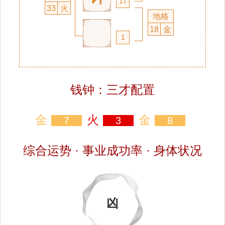
17
33
火
地格
18
金
1
钱钟：三才配置
金
火
金
7
3
8
综合运势 · 事业成功率 · 身体状况
凶