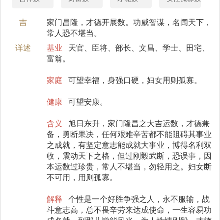
吉
家门昌隆，才德开展数。功威智谋，名闻天下，
常人恐不堪当。
详述
基业
天官、臣将、部长、文昌、学士、田宅、
富翁。
家庭
可望幸福，身强口硬，妇女用则孤寡。
健康
可望安康。
含义
旭日东升，家门隆昌之大吉运数，才德兼
备，勇断果决，任何艰难辛苦都不能阻碍其事业
之成就，有坚定意志能成就大事业，博得名利双
收，震动天下之格，但过刚毅武断，恐误事，因
本运数过珍贵，常人不堪当，勿轻用之。妇女断
不可用，用则孤寡。
解释
个性是一个好胜争强之人，永不服输，战
斗意志高，总不畏辛劳来达成使命，一生容易功