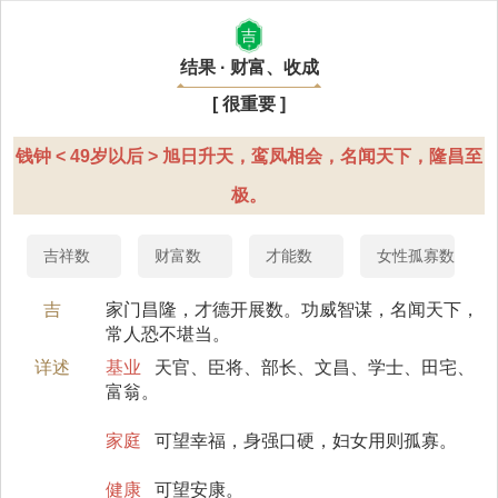
吉
结果 · 财富、收成
[ 很重要 ]
钱钟 < 49岁以后 > 旭日升天，鸾凤相会，名闻天下，隆昌至
极。
吉祥数
财富数
才能数
女性孤寡数
吉
家门昌隆，才德开展数。功威智谋，名闻天下，
常人恐不堪当。
详述
基业
天官、臣将、部长、文昌、学士、田宅、
富翁。
家庭
可望幸福，身强口硬，妇女用则孤寡。
健康
可望安康。