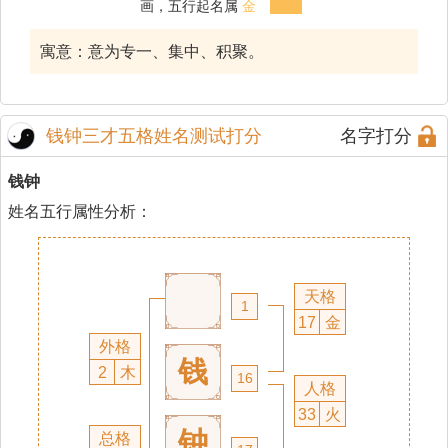
画，五行起名属
金
寓意：意为专一、集中、积聚。
钱钟三才五格姓名测试打分
名字打分
钱钟
姓名五行属性分析：
天格
1
17
金
外格
钱
2
木
16
人格
33
火
钟
总格