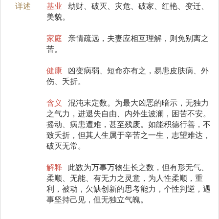
详述
基业
劫财、破灭、灾危、破家、红艳、变迁、
美貌。
家庭
亲情疏远，夫妻应相互理解，则免别离之
苦。
健康
凶变病弱、短命亦有之，易患皮肤病、外
伤、夭折。
含义
混沌末定数。为最大凶恶的暗示，无独力
之气力，进退失自由、内外生波澜，困苦不安。
摇动、病患遭难，甚至残废。如能积德行善，不
致夭折，但其人生属于辛苦之一生，志望难达，
破灭无常。
解释
此数为万事万物生长之数，但有形无气、
柔顺、无能、有无力之灵意，为人性柔顺，重
利，被动，欠缺创新的思考能力，个性判逆，遇
事坚持己见，但无独立气魄。