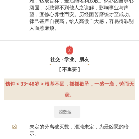
难，达成目标，最后能名利双收。然亦因自尊心
顽固，以致得不到他人之谅解，影响事业与声
望，宜修心养性而安。历经困苦磨练才至成功。
律己甚严自视高，给人高傲自大感，容易得罪别
人而惹麻烦。
凶
社交 · 学业、朋友
[ 不重要 ]
钱钟 < 33~48岁 > 根基不固，摇摇欲坠，一盛一衰，劳而无
获。
凶数运
凶
未定的分离破灭数，混沌未定，为最凶恶的暗
示。