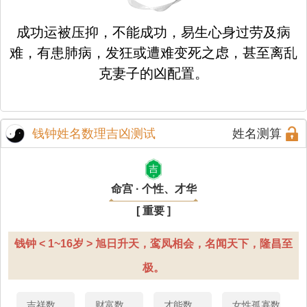
成功运被压抑，不能成功，易生心身过劳及病
难，有患肺病，发狂或遭难变死之虑，甚至离乱
克妻子的凶配置。
钱钟姓名数理吉凶测试
姓名测算
吉
命宫 · 个性、才华
[ 重要 ]
钱钟 < 1~16岁 > 旭日升天，鸾凤相会，名闻天下，隆昌至
极。
吉祥数
财富数
才能数
女性孤寡数