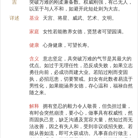
吉
突破万难的刚柔兼备数。权威刚强，有己无人，
以至于与人不和，如避开此短处则为大吉。
详述
基业
天宫、将星、威武、艺术、文明。
家庭
女性若能教养女德，贤慧者可望园满。
健康
心身健康，可望长寿。
含义
意志坚定，具突破万难的气节是其最大的
优点。如过于无理任性，恐反成失败，如果立志
勇往向前，必成功而建大业。若陷过刚而变固
执，必招厄患，切要警戒。妇女有此数者易流于
男性化，如果能涵养女德，存心温和，福禄自然
随之来。
解释
拥有坚忍的毅力令人敬畏，但负担过量，
有时会突然崩溃，要小心，做事具有权威性，然
而固执己意，缺乏沟通及宽容大量，然知过而无
法改善，因之有失人和，受到非议或招失败。若
能从善如流，即可大获成功。凡事喜自行做主，