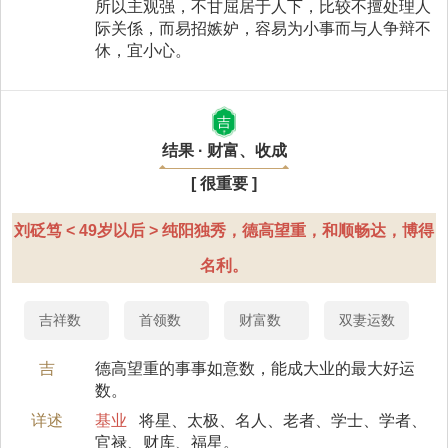
所以主观强，不甘屈居于人下，比较不擅处理人
际关係，而易招嫉妒，容易为小事而与人争辩不
休，宜小心。
吉
结果 · 财富、收成
[ 很重要 ]
刘砭笃 < 49岁以后 > 纯阳独秀，德高望重，和顺畅达，博得
名利。
吉祥数
首领数
财富数
双妻运数
吉
德高望重的事事如意数，能成大业的最大好运
数。
详述
基业
将星、太极、名人、老者、学士、学者、
官禄、财库、福星。