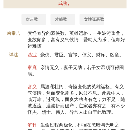
成功。
次吉数
才能数
女性孤寡数
凶带吉
变怪奇异的豪侠数。英雄运格，一生波涛重叠，
变故颇多，富有义气侠情，爱助人为乐，但却好
运难随。
详述
基业
豪侠、君臣、官禄、侠义、财库、凶危。
家庭
亲情无义，妻子无助，若子女温顺可得圆
满。
含义
属波澜壮阔，奇怪变化的英雄运格。有义
气侠情，然而变化常多，风波不息。此数中人，
临万难，过死线，而奏大功者有之；力不足，随
波逐流，遇波折而破产，亡家者亦有之。有不少
怪杰、烈士、伟人、异常人出自于此数理。
解释
生命过程两极化，徘徊在黑暗与光明之