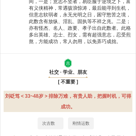
间，一是；意志不坚者，易臣服于逆境之下，富
有义侠精神，常遇骇浪惊涛，最后能寻到生机，
但意志软弱者，永无光明之日，困守愁苦之境，
此数含有放纵、淫乱、固执等不祥之兆。二是；
亦有怪杰、名人、政要、孝子出自此数者。此格
多出英雄、志士、烈女，需有超强意志，忍受煎
熬，方能成功，常人勿用，以免弄巧成拙。
吉
社交 · 学业、朋友
[ 不重要 ]
刘砭笃 < 33~48岁 > 排除万难，有贵人助，把握时机，可得
成功。
次吉数
刚情运数