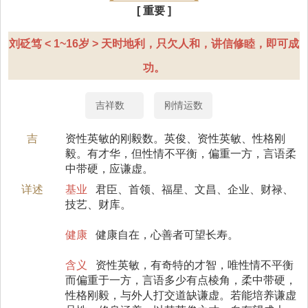
[ 重要 ]
刘砭笃 < 1~16岁 > 天时地利，只欠人和，讲信修睦，即可成
功。
吉祥数
刚情运数
吉
资性英敏的刚毅数。英俊、资性英敏、性格刚
毅。有才华，但性情不平衡，偏重一方，言语柔
中带硬，应谦虚。
详述
基业
君臣、首领、福星、文昌、企业、财禄、
技艺、财库。
健康
健康自在，心善者可望长寿。
含义
资性英敏，有奇特的才智，唯性情不平衡
而偏重于一方，言语多少有点棱角，柔中带硬，
性格刚毅，与外人打交道缺谦虚。若能培养谦虚