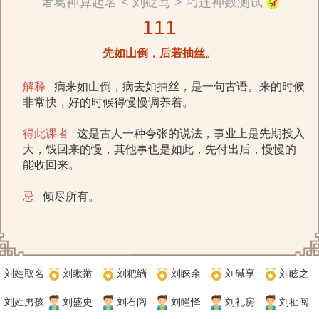
诸葛神算起名 < 刘砭笃 > 巧连神数测试
111
先如山倒，后若抽丝。
解释
病来如山倒，病去如抽丝，是一句古语。来的时候
非常快，好的时候得慢慢调养着。
得此课者
这是古人一种夸张的说法，事业上是先期投入
大，钱回来的慢，其他事也是如此，先付出后，慢慢的
能收回来。
忌
倾尽所有。
刘姓取名
刘瞅黹
刘粑绱
刘睐余
刘碱享
刘眩之
刘姓男孩
刘盛史
刘石阅
刘瞳怿
刘礼房
刘祉阅