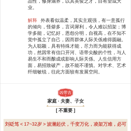
品性，修身涵养，以其英俊之才，自有望成大
业。
解释
外表看似温柔，其实主观强，有一意孤行
的倾向，怪僻多，言词犀利，令人难以招架；博
学多能，记忆好，恩怨分明，自视高，在不知不
觉中孤立了自己，因而群体人际关係难得圆融。
为人聪颖，具有特殊才能，尽力而为能获得成
功，然因常有信口开河、语带尖酸的个性，与人
易生不和而酿成或影响人际关係。人生信用方
面，易招致破产，故不能不谨慎。对学术、艺术
纤细敏锐，往此方面较有发展空间。
凶带吉
家庭 · 夫妻、子女
[ 不重要 ]
刘砭笃 < 17~32岁 > 波澜起伏，千变万化，凌架万难，必可