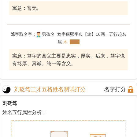
寓意：暂无。
笃
字取名字：
男孩名 笃字康熙字典【篤】16画，五行起名
属
木
寓意：笃字的含义主要是忠实，厚实。后来，笃字也
有笃厚、真诚、纯一等含义。
刘砭笃三才五格姓名测试打分
名字打分
刘砭笃
姓名五行属性分析：