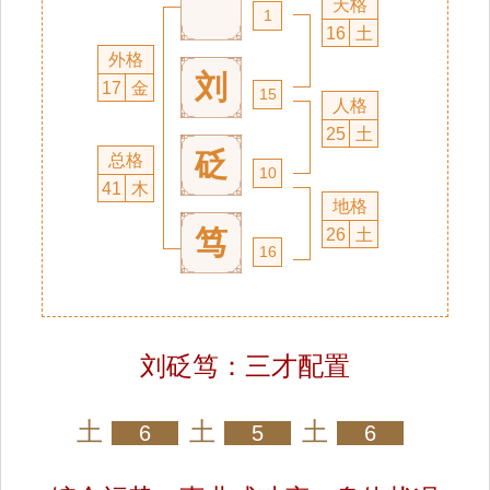
天格
1
16
土
外格
刘
17
金
15
人格
25
土
砭
总格
10
41
木
地格
笃
26
土
16
刘砭笃：三才配置
土
土
土
6
5
6