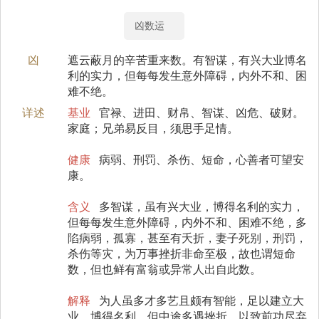
凶数运
凶
遮云蔽月的辛苦重来数。有智谋，有兴大业博名
利的实力，但每每发生意外障碍，内外不和、困
难不绝。
详述
基业
官禄、进田、财帛、智谋、凶危、破财。
家庭；兄弟易反目，须思手足情。
健康
病弱、刑罚、杀伤、短命，心善者可望安
康。
含义
多智谋，虽有兴大业，博得名利的实力，
但每每发生意外障碍，内外不和、困难不绝，多
陷病弱，孤寡，甚至有夭折，妻子死别，刑罚，
杀伤等灾，为万事挫折非命至极，故也谓短命
数，但也鲜有富翁或异常人出自此数。
解释
为人虽多才多艺且颇有智能，足以建立大
业，博得名利，但中途多遇挫折，以致前功尽弃