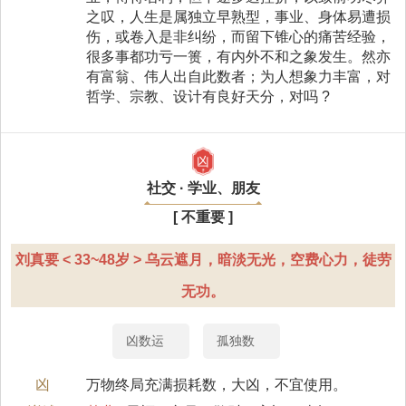
之叹，人生是属独立早熟型，事业、身体易遭损
伤，或卷入是非纠纷，而留下锥心的痛苦经验，
很多事都功亏一篑，有内外不和之象发生。然亦
有富翁、伟人出自此数者；为人想象力丰富，对
哲学、宗教、设计有良好天分，对吗 ?
凶
社交 · 学业、朋友
[ 不重要 ]
刘真要 < 33~48岁 > 乌云遮月，暗淡无光，空费心力，徒劳
无功。
凶数运
孤独数
凶
万物终局充满损耗数，大凶，不宜使用。