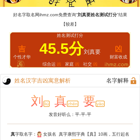
好名字取名网
ihmz.com
免费查询“
刘真要姓名测试打分
”结果
【较差】
姓名测试打分
45.5分
吉
凶
刘真要
个性才华
财富收成
综合运
凶
家庭
凶
社交
凶
姓名汉字吉凶寓意解析
名字解释
刘
真
要
liú
zhēn
yāo
发音好听么：平-平-平
真
字取名字：
女孩名 真字康熙字典【真】10画，五行起名