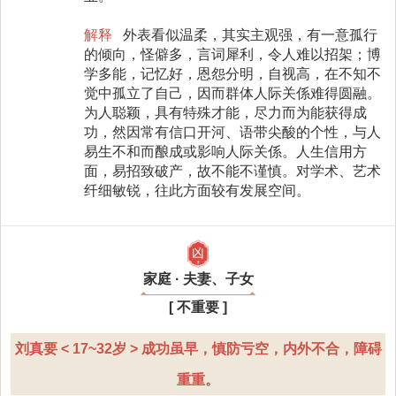
解释
外表看似温柔，其实主观强，有一意孤行
的倾向，怪僻多，言词犀利，令人难以招架；博
学多能，记忆好，恩怨分明，自视高，在不知不
觉中孤立了自己，因而群体人际关係难得圆融。
为人聪颖，具有特殊才能，尽力而为能获得成
功，然因常有信口开河、语带尖酸的个性，与人
易生不和而酿成或影响人际关係。人生信用方
面，易招致破产，故不能不谨慎。对学术、艺术
纤细敏锐，往此方面较有发展空间。
凶
家庭 · 夫妻、子女
[ 不重要 ]
刘真要 < 17~32岁 > 成功虽早，慎防亏空，内外不合，障碍
重重。