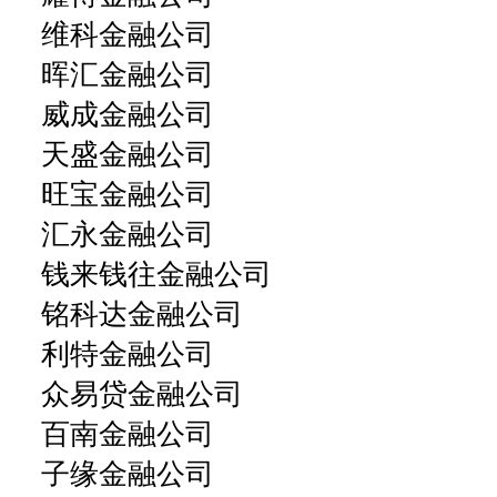
维科金融公司
晖汇金融公司
威成金融公司
天盛金融公司
旺宝金融公司
汇永金融公司
钱来钱往金融公司
铭科达金融公司
利特金融公司
众易贷金融公司
百南金融公司
子缘金融公司