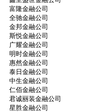
富隆金融公司
全驰金融公司
金邦金融公司
斯悦金融公司
广耀金融公司
明时金融公司
惠然金融公司
泰日金融公司
中生金融公司
仁佰金融公司
君诚丽装金融公司
星胜金融公司