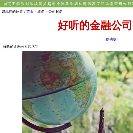
首页
王
李
张
刘
陈
杨
黄
吴
赵
周
徐
孙
马
朱
胡
林
郭
何
高
罗
郑
梁
谢
宋
唐
许
邓
邹
熊
孟
秦
白
江
阎
薛
尹
段
雷
黎
史
龙
陶
贺
顾
毛
郝
龚
邵
万
钱
严
赖
覃
洪
武
莫
孔
您现在的位置：
首页
> 取名 > 公司起名
好听的金融公司
[移动版]
好听的金融公司起名字