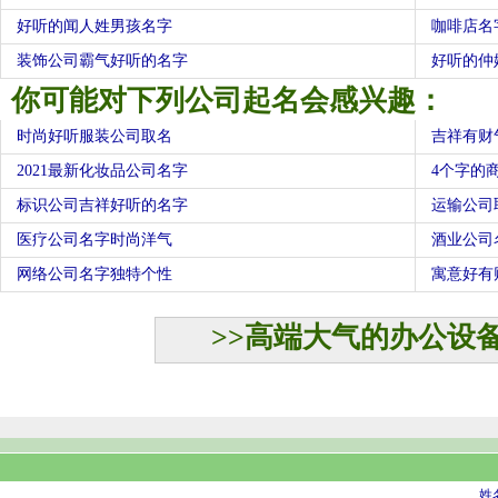
好听的闻人姓男孩名字
咖啡店名
装饰公司霸气好听的名字
好听的仲
你可能对下列公司起名会感兴趣：
时尚好听服装公司取名
吉祥有财
2021最新化妆品公司名字
4个字的
标识公司吉祥好听的名字
运输公司
医疗公司名字时尚洋气
酒业公司
网络公司名字独特个性
寓意好有
>>高端大气的办公设
姓