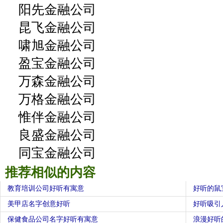
阳先金融公司
昆飞金融公司
啸旭金融公司
盈宝金融公司
万森金融公司
万格金融公司
惟伴金融公司
良盛金融公司
同宝金融公司
推荐相似的内容
教育培训公司好听有寓意
好听的鼠
美甲店名字创意好听
好听吸引
保健食品公司名字好听有寓意
浪漫好听