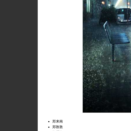
郑来南
郑敦敦