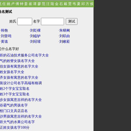
沈
任
姚
卢
傅
钟
姜
崔
谭
廖
范
汪
陆
金
石
戴
贾
韦
夏
邱
方
侯
姓名测试
姓氏
名字
·
韩匏
·
刘眨棵
·
朱蟒阃
·
刘眚唣
·
刘瞌轳
·
刘矶由
·
黄谯
·
刘眧瓘
·
刘瞅菘
起什么名字好
听的石油技术服务公司名字大全
气的姓訾女孩名字大全
伯女孩有寓意的名字大全
姓女孩名字大全
齐女孩有寓意的名字大全
装设计公司名字高端有格调
姓2个字女宝宝取名
姓3个字女宝宝取名
步女孩寓意吉祥的名字大全
谷霸气的男孩名字
校门口文具店店名
沙男孩寓意吉祥的名字大全
听大气的水果公司名字
正姓女孩名字100分