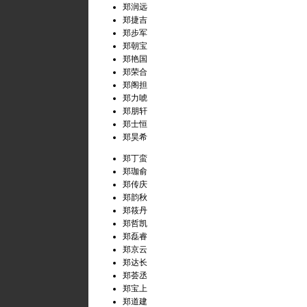
郑润远
郑捷吉
郑步军
郑朝宝
郑艳国
郑荣合
郑阁担
郑力唬
郑朋轩
郑士恒
郑昊希
郑丁蛮
郑珈俞
郑传庆
郑韵秋
郑筱丹
郑哲凯
郑磊睿
郑京云
郑达长
郑荟丞
郑宝上
郑道建