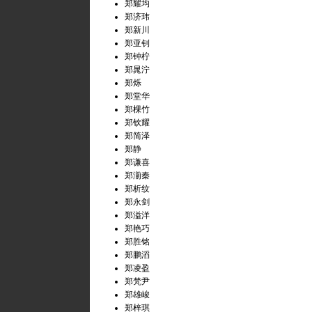
郑耀均
郑济玮
郑新川
郑亚钊
郑钟柠
郑晁泞
郑烁
郑堂华
郑棵竹
郑钦耀
郑简泽
郑静
郑谦喜
郑湔秦
郑析纹
郑永剑
郑溢洋
郑艳巧
郑胜铭
郑鹏滔
郑凌盈
郑梵尹
郑雄峻
郑梓琪