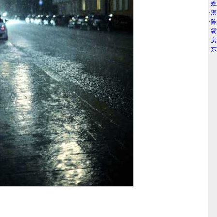
·
姓
·
湛
·
陈
·
霸
·
房
·
东