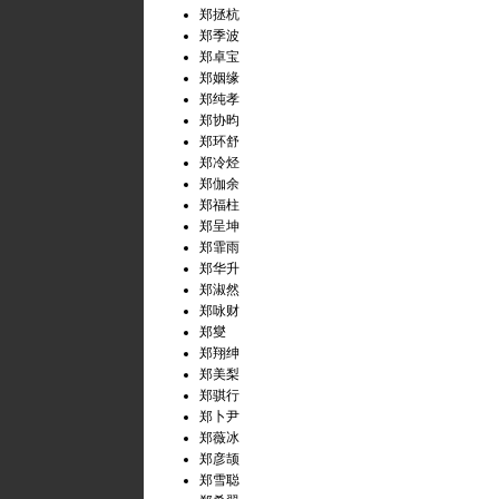
郑拯杭
郑季波
郑卓宝
郑姻缘
郑纯孝
郑协昀
郑环舒
郑冷烃
郑伽余
郑福柱
郑呈坤
郑霏雨
郑华升
郑淑然
郑咏财
郑燮
郑翔绅
郑美梨
郑骐行
郑卜尹
郑薇冰
郑彦颉
郑雪聪