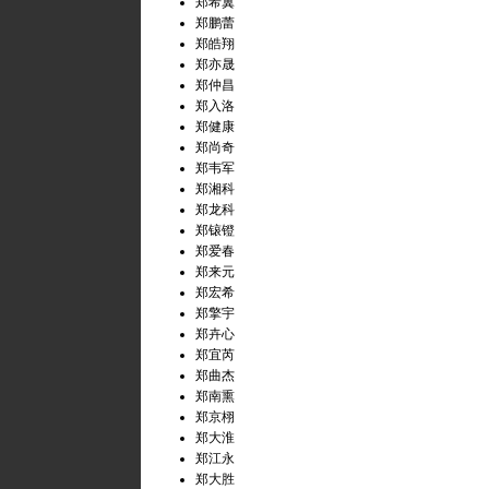
郑希翼
郑鹏蕾
郑皓翔
郑亦晟
郑仲昌
郑入洛
郑健康
郑尚奇
郑韦军
郑湘科
郑龙科
郑锿镫
郑爱春
郑来元
郑宏希
郑擎宇
郑卉心
郑宜芮
郑曲杰
郑南熏
郑京栩
郑大淮
郑江永
郑大胜