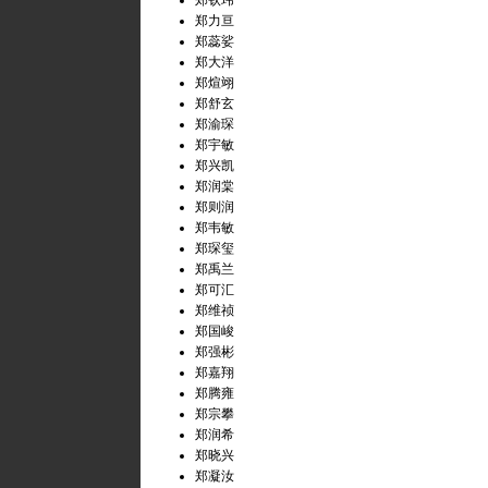
郑钦玮
郑力亘
郑蕊娑
郑大洋
郑煊翊
郑舒玄
郑渝琛
郑宇敏
郑兴凯
郑润棠
郑则润
郑韦敏
郑琛玺
郑禹兰
郑可汇
郑维祯
郑国峻
郑强彬
郑嘉翔
郑腾雍
郑宗攀
郑润希
郑晓兴
郑凝汝