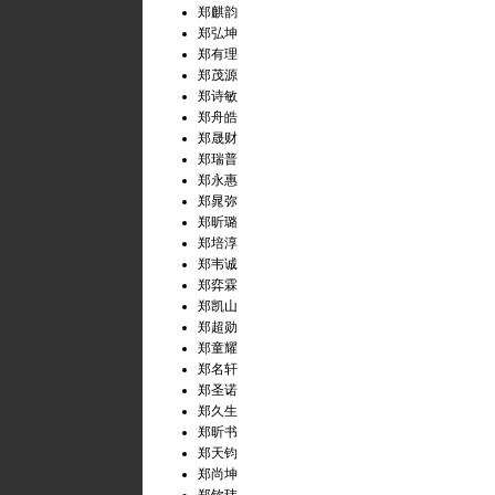
郑麒韵
郑弘坤
郑有理
郑茂源
郑诗敏
郑舟皓
郑晟财
郑瑞普
郑永惠
郑晁弥
郑昕璐
郑培淳
郑韦诚
郑弈霖
郑凯山
郑超勋
郑童耀
郑名轩
郑圣诺
郑久生
郑昕书
郑天钧
郑尚坤