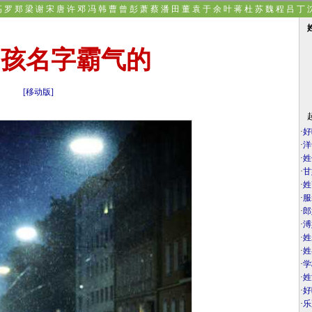
高
罗
郑
梁
谢
宋
唐
许
邓
冯
韩
曹
曾
彭
萧
蔡
潘
田
董
袁
于
余
叶
蒋
杜
苏
魏
程
吕
丁
万
钱
严
赖
覃
洪
武
莫
孔
男孩名字霸气的
[移动版]
·
好
·
洋
·
姓
·
甘
·
姓
·
服
·
郎
·
溥
·
姓
·
姓
·
学
·
姓
·
好
·
乐