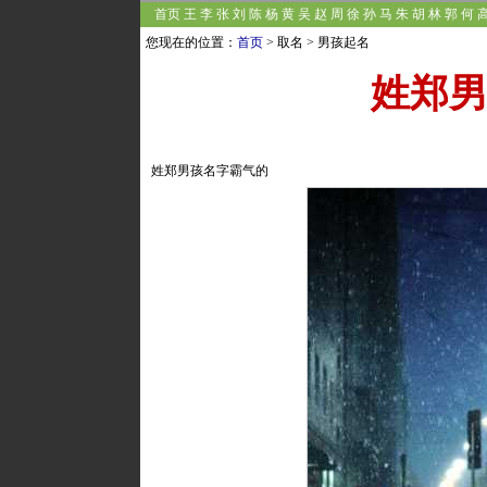
首页
王
李
张
刘
陈
杨
黄
吴
赵
周
徐
孙
马
朱
胡
林
郭
何
邹
熊
孟
秦
白
江
阎
薛
尹
段
雷
黎
史
龙
陶
贺
顾
毛
郝
龚
邵
您现在的位置：
首页
> 取名 > 男孩起名
姓郑
姓郑男孩名字霸气的